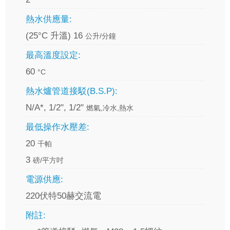
熱水供應量:
(25°C 升溫) 16
公升/分鐘
最高溫度設定:
60
°C
熱水爐管道接駁(B.S.P):
N/A*, 1/2", 1/2"
燃氣,冷水,熱水
最低操作水壓差:
20
千帕
3
磅/平方吋
電源供應:
220伏特50赫交流電
附註: