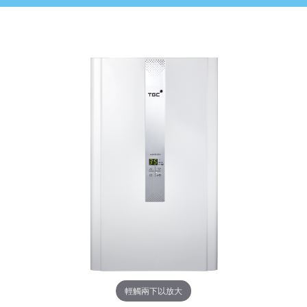
輕觸兩下以放大