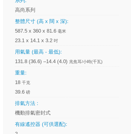
系列:
高尚系列
整體尺寸 (高 x 闊 x 深):
587.5 x 360 x 81.6
毫米
23.1 x 14.1 x 3.2
吋
用氣量 (最高 - 最低):
131.8 (36.6) –14.4 (4.0)
兆焦耳/小時(千瓦)
重量:
18
千克
39.6
磅
排氣方法 :
機動排氣密封式
有線遙控器 (可供選配):
2