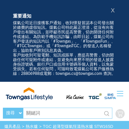
X
重要通知
煤氣公司近日接獲客戶通知，收到懷疑冒認本公司發出關
於繳費的虛假短訊。煤氣公司特此嚴正澄清，從沒有向客
戶發出有關短訊，並呼籲市民提高警覺，切勿開啓任何附
件或連結。為防範手機短訊詐騙，由即日起，煤氣公司向
客戶發送的短訊均以「#Towngas」、「#TowngasFun」、
「#TGCTowngas」或「#TowngasTGC」的發送人名稱發
出，協助客戶辨別訊息真偽。
客戶如收到可疑電郵、短訊或賬單，應提高警覺，切勿開
啟任何可疑附件或連結，並避免向來歷不明的發送人披露
身份證號碼、銀行戶口或信用卡號碼等個人資料，以免蒙
受損失。若有任何疑問，可隨時致電煤氣公司客戶服務熱
線：28806988或電郵：towngas.cs@towngas.com 查詢。
搜尋
爐具產品
熱水爐
TGC 超薄型煤氣恆溫熱水爐 STW16SD