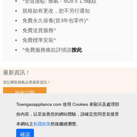
*管道接駁: 燃氣 - M28 x 1.5螺紋
規格如有更改，恕不另行通知
免費永久保養(首3年包零件)^
免費送貨服務^
免費標準安裝^
^免費服務條款詳情請
按此
最新資訊！
登記獲取煤氣企業最新資訊！
按此訂閱
Towngasappliance.com 使用 Cookies 來顯示及處理部
份內容，以至改善您的網站體驗，請確定您同意並接受
使用條款及細則
私隱政策聲明
個人資料收集聲明
智能產品私隱政策
網站圖
本網站之
私隱政策
然後繼續瀏覽。
2026 © 版權所有 ‧ 煤氣企業有限公司
確認