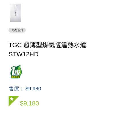
高尚系列
TGC 超薄型煤氣恆溫熱水爐
STW12HD
售價： $9,980
$9,180