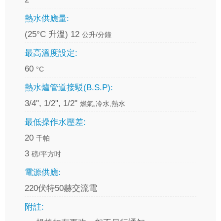
熱水供應量:
(25°C 升溫) 12
公升/分鐘
最高溫度設定:
60
°C
熱水爐管道接駁(B.S.P):
3/4", 1/2", 1/2"
燃氣,冷水,熱水
最低操作水壓差:
20
千帕
3
磅/平方吋
電源供應:
220伏特50赫交流電
附註: