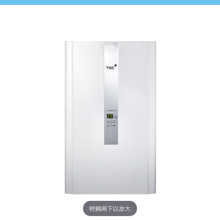
輕觸兩下以放大