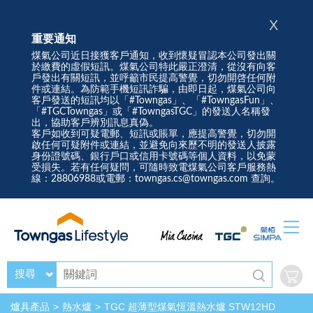
X
重要通知
煤氣公司近日接獲客戶通知，收到懷疑冒認本公司發出關
於繳費的虛假短訊。煤氣公司特此嚴正澄清，從沒有向客
戶發出有關短訊，並呼籲市民提高警覺，切勿開啓任何附
件或連結。為防範手機短訊詐騙，由即日起，煤氣公司向
客戶發送的短訊均以「#Towngas」、「#TowngasFun」、
「#TGCTowngas」或「#TowngasTGC」的發送人名稱發
出，協助客戶辨別訊息真偽。
客戶如收到可疑電郵、短訊或賬單，應提高警覺，切勿開
啟任何可疑附件或連結，並避免向來歷不明的發送人披露
身份證號碼、銀行戶口或信用卡號碼等個人資料，以免蒙
受損失。若有任何疑問，可隨時致電煤氣公司客戶服務熱
線：28806988或電郵：towngas.cs@towngas.com 查詢。
搜尋
爐具產品
熱水爐
TGC 超薄型煤氣恆溫熱水爐 STW12HD