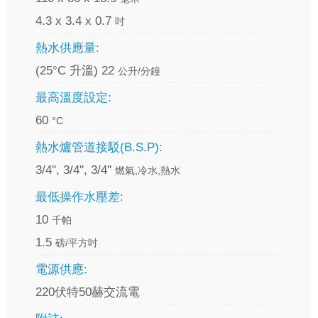
4.3 x 3.4 x 0.7
吋
熱水供應量:
(25°C 升溫) 22
公升/分鐘
最高溫度設定:
60
°C
熱水爐管道接駁(B.S.P):
3/4'', 3/4'', 3/4''
燃氣,冷水,熱水
最低操作水壓差:
10
千帕
1.5
磅/平方吋
電源供應:
220伏特50赫交流電