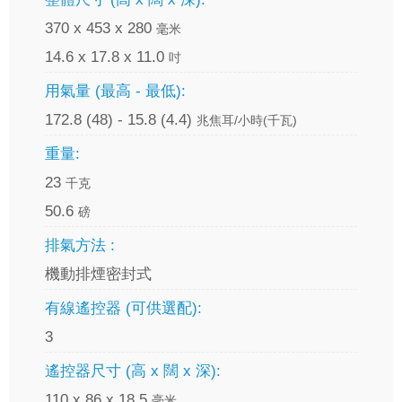
370 x 453 x 280
毫米
14.6 x 17.8 x 11.0
吋
用氣量 (最高 - 最低):
172.8 (48) - 15.8 (4.4)
兆焦耳/小時(千瓦)
重量:
23
千克
50.6
磅
排氣方法 :
機動排煙密封式
有線遙控器 (可供選配):
3
遙控器尺寸 (高 x 闊 x 深):
110 x 86 x 18.5
毫米