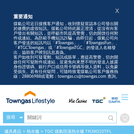
X
重要通知
煤氣公司近日接獲客戶通知，收到懷疑冒認本公司發出關
於繳費的虛假短訊。煤氣公司特此嚴正澄清，從沒有向客
戶發出有關短訊，並呼籲市民提高警覺，切勿開啓任何附
件或連結。為防範手機短訊詐騙，由即日起，煤氣公司向
客戶發送的短訊均以「#Towngas」、「#TowngasFun」、
「#TGCTowngas」或「#TowngasTGC」的發送人名稱發
出，協助客戶辨別訊息真偽。
客戶如收到可疑電郵、短訊或賬單，應提高警覺，切勿開
啟任何可疑附件或連結，並避免向來歷不明的發送人披露
身份證號碼、銀行戶口或信用卡號碼等個人資料，以免蒙
受損失。若有任何疑問，可隨時致電煤氣公司客戶服務熱
線：28806988或電郵：towngas.cs@towngas.com 查詢。
搜尋
爐具產品
熱水爐
TGC 煤氣恆溫熱水爐 TRJW222TFL