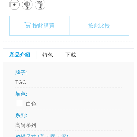
按此購買
按此比較
產品介紹
特色
下載
牌子:
TGC
顏色:
白色
系列:
高尚系列
整體尺寸 (高 x 闊 x 深):