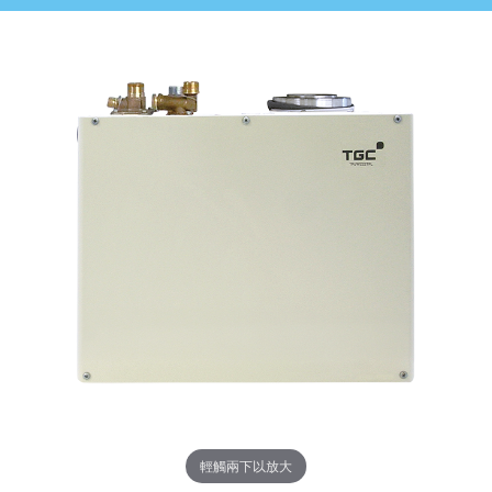
輕觸兩下以放大