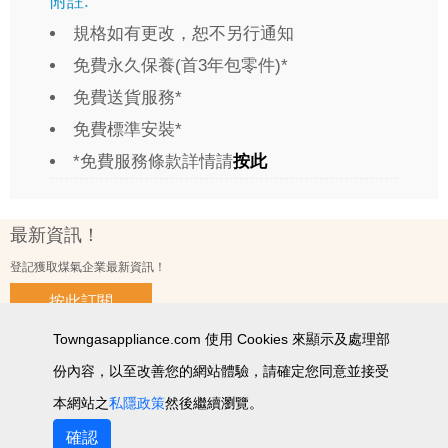
附註:
規格如有更改，恕不另行通知
免費永久保養(首3年包零件)*
免費送貨服務*
免費標準安裝*
*免費服務條款詳情請
按此
最新資訊！
登記獲取煤氣企業最新資訊！
按此訂閱
Towngasappliance.com 使用 Cookies 來顯示及處理部
份內容，以至改善您的網站體驗，請確定您同意並接受
使用條款及細則
私隱政策聲明
個人資料收集聲明
智能產品私隱政策
網站圖
本網站之
私隱政策
然後繼續瀏覽。
2026 © 版權所有 ‧ 煤氣企業有限公司
確認