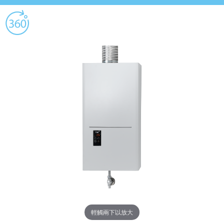
輕觸兩下以放大