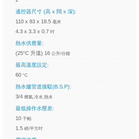
遙控器尺寸 (高 x 闊 x 深):
110 x 83 x 18.5
毫米
4.3 x 3.3 x 0.7
吋
熱水供應量:
(25°C 升溫) 16
公升/分鐘
最高溫度設定:
60
°C
熱水爐管道接駁(B.S.P):
3/4
燃氣,冷水,熱水
最低操作水壓差:
10
千帕
1.5
磅/平方吋