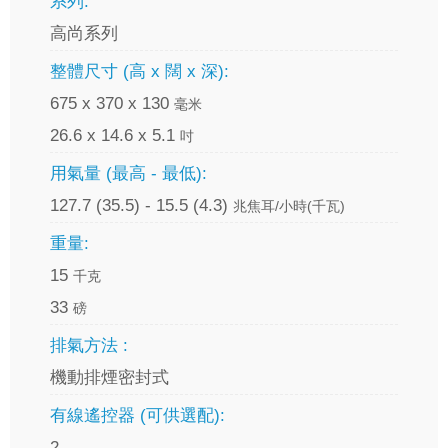
系列:
高尚系列
整體尺寸 (高 x 闊 x 深):
675 x 370 x 130
毫米
26.6 x 14.6 x 5.1
吋
用氣量 (最高 - 最低):
127.7 (35.5) - 15.5 (4.3)
兆焦耳/小時(千瓦)
重量:
15
千克
33
磅
排氣方法 :
機動排煙密封式
有線遙控器 (可供選配):
2