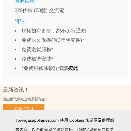
電源供應:
220伏特 (50赫) 交流電
附註:
規格如有更改，恕不另行通知
免費永久保養(首3年包零件)*
免費送貨服務*
免費標準安裝*
*免費服務條款詳情請
按此
最新資訊！
登記獲取煤氣企業最新資訊！
按此訂閱
Towngasappliance.com 使用 Cookies 來顯示及處理部
份內容，以至改善您的網站體驗，請確定您同意並接受
使用條款及細則
私隱政策聲明
個人資料收集聲明