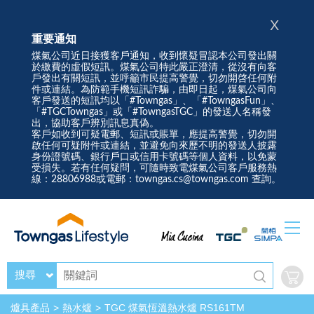
X
重要通知
煤氣公司近日接獲客戶通知，收到懷疑冒認本公司發出關
於繳費的虛假短訊。煤氣公司特此嚴正澄清，從沒有向客
戶發出有關短訊，並呼籲市民提高警覺，切勿開啓任何附
件或連結。為防範手機短訊詐騙，由即日起，煤氣公司向
客戶發送的短訊均以「#Towngas」、「#TowngasFun」、
「#TGCTowngas」或「#TowngasTGC」的發送人名稱發
出，協助客戶辨別訊息真偽。
客戶如收到可疑電郵、短訊或賬單，應提高警覺，切勿開
啟任何可疑附件或連結，並避免向來歷不明的發送人披露
身份證號碼、銀行戶口或信用卡號碼等個人資料，以免蒙
受損失。若有任何疑問，可隨時致電煤氣公司客戶服務熱
線：28806988或電郵：towngas.cs@towngas.com 查詢。
搜尋
爐具產品
熱水爐
TGC 煤氣恆溫熱水爐 RS161TM