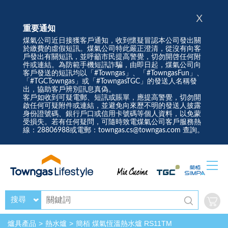
X
重要通知
煤氣公司近日接獲客戶通知，收到懷疑冒認本公司發出關
於繳費的虛假短訊。煤氣公司特此嚴正澄清，從沒有向客
戶發出有關短訊，並呼籲市民提高警覺，切勿開啓任何附
件或連結。為防範手機短訊詐騙，由即日起，煤氣公司向
客戶發送的短訊均以「#Towngas」、「#TowngasFun」、
「#TGCTowngas」或「#TowngasTGC」的發送人名稱發
出，協助客戶辨別訊息真偽。
客戶如收到可疑電郵、短訊或賬單，應提高警覺，切勿開
啟任何可疑附件或連結，並避免向來歷不明的發送人披露
身份證號碼、銀行戶口或信用卡號碼等個人資料，以免蒙
受損失。若有任何疑問，可隨時致電煤氣公司客戶服務熱
線：28806988或電郵：towngas.cs@towngas.com 查詢。
搜尋
爐具產品
熱水爐
簡栢 煤氣恆溫熱水爐 RS11TM