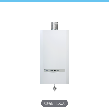
輕觸兩下以放大