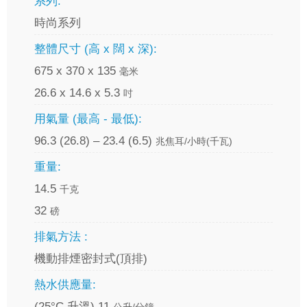
系列:
時尚系列
整體尺寸 (高 x 闊 x 深):
675 x 370 x 135
毫米
26.6 x 14.6 x 5.3
吋
用氣量 (最高 - 最低):
96.3 (26.8) – 23.4 (6.5)
兆焦耳/小時(千瓦)
重量:
14.5
千克
32
磅
排氣方法 :
機動排煙密封式(頂排)
熱水供應量:
(25°C 升溫) 11
公升/分鐘