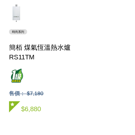
時尚系列
簡栢 煤氣恆溫熱水爐
RS11TM
售價： $7,180
$6,880