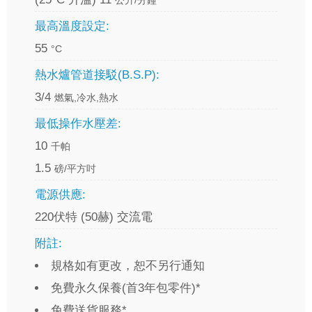
最高溫度設定:
55
°C
熱水爐管道接駁(B.S.P):
3/4
燃氣,冷水,熱水
最低操作水壓差:
10
千帕
1.5
磅/平方吋
電源供應:
220伏特 (50赫) 交流電
附註:
規格如有更改，恕不另行通知
免費永久保養(首3年包零件)*
免費送貨服務*