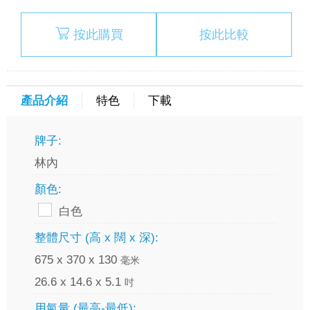
按此購買
按此比較
產品介紹
特色
下載
牌子:
林內
顏色:
白色
整體尺寸 (高 x 闊 x 深):
675 x 370 x 130
毫米
26.6 x 14.6 x 5.1
吋
用氣量 (最高-最低):