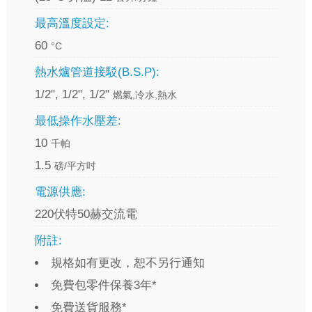
最高溫度設定:
60
°C
熱水爐管道接駁(B.S.P):
1/2", 1/2", 1/2"
燃氣,冷水,熱水
最低操作水壓差:
10
千帕
1.5
磅/平方吋
電源供應:
220伏特50赫交流電
附註:
規格如有更改，恕不另行通知
免費包零件保養3年*
免費送貨服務*