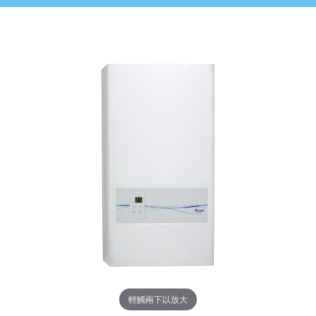
輕觸兩下以放大