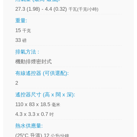
27.3 (1.98) - 4.4 (0.32)
千瓦(千克/小時)
重量:
15
千克
33
磅
排氣方法 :
機動排煙密封式
有線遙控器 (可供選配):
2
遙控器尺寸 (高 x 闊 x 深):
110 x 83 x 18.5
毫米
4.3 x 3.3 x 0.7
吋
熱水供應量:
(25°C 升溫) 12
公升/分鐘