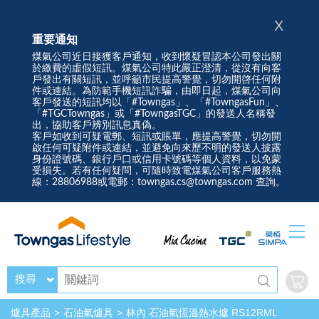
X
重要通知
煤氣公司近日接獲客戶通知，收到懷疑冒認本公司發出關
於繳費的虛假短訊。煤氣公司特此嚴正澄清，從沒有向客
戶發出有關短訊，並呼籲市民提高警覺，切勿開啓任何附
件或連結。為防範手機短訊詐騙，由即日起，煤氣公司向
客戶發送的短訊均以「#Towngas」、「#TowngasFun」、
「#TGCTowngas」或「#TowngasTGC」的發送人名稱發
出，協助客戶辨別訊息真偽。
客戶如收到可疑電郵、短訊或賬單，應提高警覺，切勿開
啟任何可疑附件或連結，並避免向來歷不明的發送人披露
身份證號碼、銀行戶口或信用卡號碼等個人資料，以免蒙
受損失。若有任何疑問，可隨時致電煤氣公司客戶服務熱
線：28806988或電郵：towngas.cs@towngas.com 查詢。
搜尋
爐具產品
石油氣爐具
林內 石油氣恆溫熱水爐 RS12RML