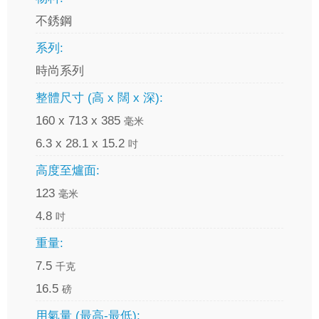
不銹鋼
系列:
時尚系列
整體尺寸 (高 x 闊 x 深):
160 x 713 x 385
毫米
6.3 x 28.1 x 15.2
吋
高度至爐面:
123
毫米
4.8
吋
重量:
7.5
千克
16.5
磅
用氣量 (最高-最低):