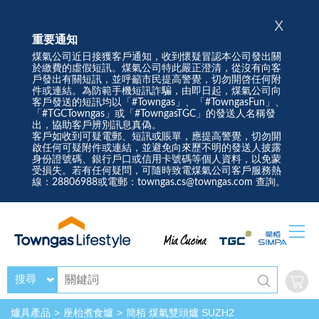
X
重要通知
煤氣公司近日接獲客戶通知，收到懷疑冒認本公司發出關
於繳費的虛假短訊。煤氣公司特此嚴正澄清，從沒有向客
戶發出有關短訊，並呼籲市民提高警覺，切勿開啓任何附
件或連結。為防範手機短訊詐騙，由即日起，煤氣公司向
客戶發送的短訊均以「#Towngas」、「#TowngasFun」、
「#TGCTowngas」或「#TowngasTGC」的發送人名稱發
出，協助客戶辨別訊息真偽。
客戶如收到可疑電郵、短訊或賬單，應提高警覺，切勿開
啟任何可疑附件或連結，並避免向來歷不明的發送人披露
身份證號碼、銀行戶口或信用卡號碼等個人資料，以免蒙
受損失。若有任何疑問，可隨時致電煤氣公司客戶服務熱
線：28806988或電郵：towngas.cs@towngas.com 查詢。
搜尋
爐具產品
座枱煮食爐
簡栢 煤氣雙頭爐 SUZH2