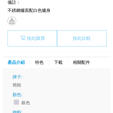
備註：
不銹鋼爐面配白色爐身
按此購買
按此比較
產品介紹
特色
下載
相關配件
牌子:
簡栢
顏色:
銀色
物料: