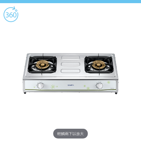
輕觸兩下以放大