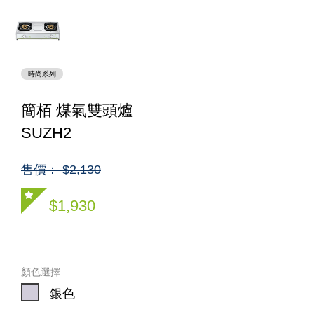
時尚系列
簡栢 煤氣雙頭爐
SUZH2
售價： $2,130
$1,930
顏色選擇
銀色