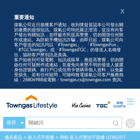
X
重要通知
煤氣公司近日接獲客戶通知，收到懷疑冒認本公司發出關
於繳費的虛假短訊。煤氣公司特此嚴正澄清，從沒有向客
戶發出有關短訊，並呼籲市民提高警覺，切勿開啓任何附
件或連結。為防範手機短訊詐騙，由即日起，煤氣公司向
客戶發送的短訊均以「#Towngas」、「#TowngasFun」、
「#TGCTowngas」或「#TowngasTGC」的發送人名稱發
出，協助客戶辨別訊息真偽。
客戶如收到可疑電郵、短訊或賬單，應提高警覺，切勿開
啟任何可疑附件或連結，並避免向來歷不明的發送人披露
身份證號碼、銀行戶口或信用卡號碼等個人資料，以免蒙
受損失。若有任何疑問，可隨時致電煤氣公司客戶服務熱
線：28806988或電郵：towngas.cs@towngas.com 查詢。
搜尋
爐具產品
嵌入式平面爐
簡栢 嵌入式雙頭平面爐 UZB62GT