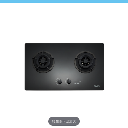
輕觸兩下以放大