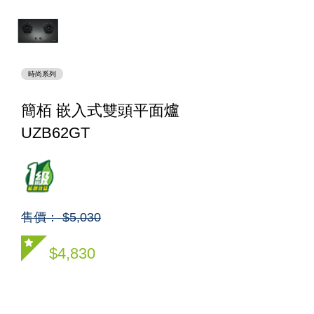
時尚系列
簡栢 嵌入式雙頭平面爐
UZB62GT
售價： $5,030
$4,830