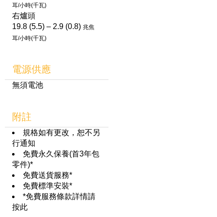
耳/小時(千瓦)
右爐頭
19.8 (5.5) – 2.9 (0.8)
兆焦
耳/小時(千瓦)
電源供應
無須電池
附註
規格如有更改，恕不另
行通知
免費永久保養(首3年包
零件)*
免費送貨服務*
免費標準安裝*
*免費服務條款詳情請
按此