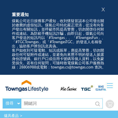
X
重要通知
煤氣公司近日接獲客戶通知，收到懷疑冒認本公司發出關
於繳費的虛假短訊。煤氣公司特此嚴正澄清，從沒有向客
戶發出有關短訊，並呼籲市民提高警覺，切勿開啓任何附
件或連結。為防範手機短訊詐騙，由即日起，煤氣公司向
客戶發送的短訊均以「#Towngas」、「#TowngasFun」、
「#TGCTowngas」或「#TowngasTGC」的發送人名稱發
出，協助客戶辨別訊息真偽。
客戶如收到可疑電郵、短訊或賬單，應提高警覺，切勿開
啟任何可疑附件或連結，並避免向來歷不明的發送人披露
身份證號碼、銀行戶口或信用卡號碼等個人資料，以免蒙
受損失。若有任何疑問，可隨時致電煤氣公司客戶服務熱
線：28806988或電郵：towngas.cs@towngas.com 查詢。
搜尋
爐具產品