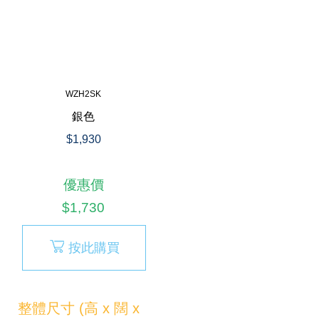
WZH2SK
銀色
$1,930
優惠價
$1,730
按此購買
整體尺寸 (高 x 闊 x