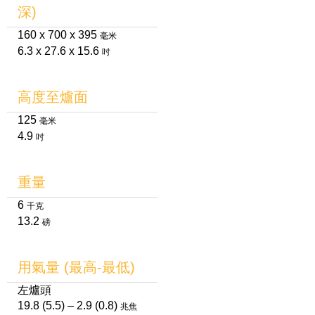
深)
160 x 700 x 395
毫米
6.3 x 27.6 x 15.6
吋
高度至爐面
125
毫米
4.9
吋
重量
6
千克
13.2
磅
用氣量 (最高-最低)
左爐頭
19.8 (5.5) – 2.9 (0.8)
兆焦