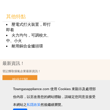
其他特點
壓電式打火裝置，即打
即着
火力均勻，可調校大、
中、小火
耐用銅合金爐頭環
最新資訊！
登記獲取煤氣企業最新資訊！
按此訂閱
Towngasappliance.com 使用 Cookies 來顯示及處理部
份內容，以至改善您的網站體驗，請確定您同意並接受
使用條款及細則
私隱政策聲明
個人資料收集聲明
智能產品私隱政策
網站圖
本網站之
私隱政策
然後繼續瀏覽。
2026 © 版權所有 ‧ 煤氣企業有限公司