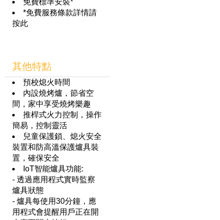
免費標準安裝*
*免費服務條款詳情請
按此
其他特點
預校熄火時間
內設燒烤爐，節省空
間，家中享受燒烤樂趣
推桿式火力控制，操作
簡易，控制靈活
兒童保護鎖、熄火安全
裝置和防高溫保護爐具裝
置，確保安全
IoT智能爐具功能:
- 透過應用程式實時監察
爐具狀態
- 爐具每使用30分鐘，應
用程式會提醒用戶正在開