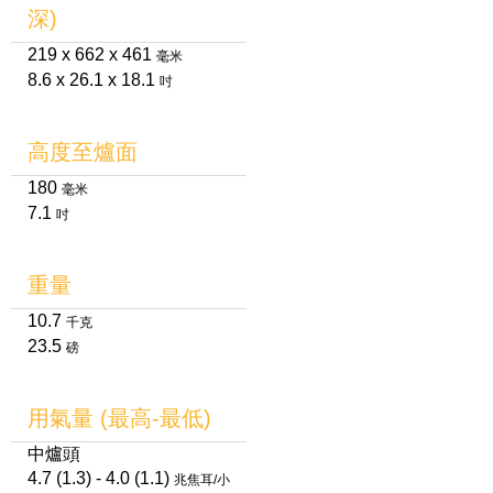
深)
219 x 662 x 461
毫米
8.6 x 26.1 x 18.1
吋
高度至爐面
180
毫米
7.1
吋
重量
10.7
千克
23.5
磅
用氣量 (最高-最低)
中爐頭
4.7 (1.3) - 4.0 (1.1)
兆焦耳/小