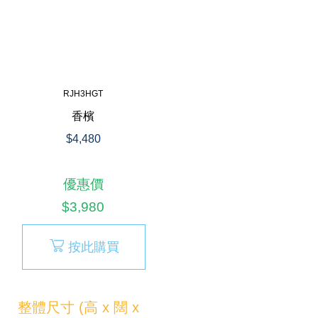
RJH3HGT
香檳
$4,480
優惠價
$3,980
按此購買
整體尺寸 (高 x 闊 x