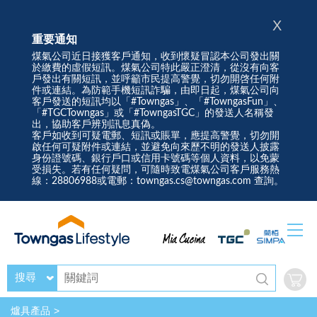
X
重要通知
煤氣公司近日接獲客戶通知，收到懷疑冒認本公司發出關
於繳費的虛假短訊。煤氣公司特此嚴正澄清，從沒有向客
戶發出有關短訊，並呼籲市民提高警覺，切勿開啓任何附
件或連結。為防範手機短訊詐騙，由即日起，煤氣公司向
客戶發送的短訊均以「#Towngas」、「#TowngasFun」、
「#TGCTowngas」或「#TowngasTGC」的發送人名稱發
出，協助客戶辨別訊息真偽。
客戶如收到可疑電郵、短訊或賬單，應提高警覺，切勿開
啟任何可疑附件或連結，並避免向來歷不明的發送人披露
身份證號碼、銀行戶口或信用卡號碼等個人資料，以免蒙
受損失。若有任何疑問，可隨時致電煤氣公司客戶服務熱
線：28806988或電郵：towngas.cs@towngas.com 查詢。
搜尋
爐具產品