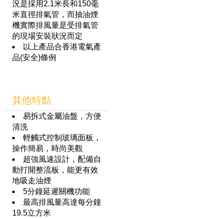
況是採用2.1米長和150毫
米直徑排氣管，而抽油煙
機實際排風量是受排氣管
的現場安裝狀況而定
以上產品合香港電氣產
品(安全)條例
其他特點
易拆式金屬油盤，方便
清洗
輕觸式控制玻璃面板，
操作簡易，時尚美觀
超強風速設計，配備自
動打開整流板，能更有效
地吸走油煙
5分鐘延遲關機功能
最高排風量高達每分鐘
19.5立方米