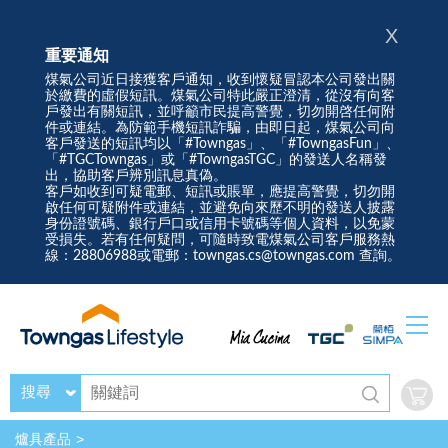
X
重要通知
煤氣公司近日接獲客戶通知，收到懷疑冒認本公司發出關
於繳費的虛假短訊。煤氣公司特此嚴正澄清，從沒有向客
戶發出有關短訊，並呼籲市民提高警覺，切勿開啓任何附
件或連結。為防範手機短訊詐騙，由即日起，煤氣公司向
客戶發送的短訊均以「#Towngas」、「#TowngasFun」、
「#TGCTowngas」或「#TowngasTGC」的發送人名稱發
出，協助客戶辨別訊息真偽。
客戶如收到可疑電郵、短訊或賬單，應提高警覺，切勿開
啟任何可疑附件或連結，並避免向來歷不明的發送人披露
身份證號碼、銀行戶口或信用卡號碼等個人資料，以免蒙
受損失。若有任何疑問，可隨時致電煤氣公司客戶服務熱
線：28806988或電郵：towngas.cs@towngas.com 查詢。
搜尋
爐具產品