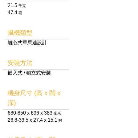
21.5
千克
47.4
磅
風機類型
離心式單馬達設計
安裝方法
嵌入式 / 獨立式安裝
機身尺寸 (高 x 闊 x
深)
680-850 x 696 x 383
毫米
26.8-33.5 x 27.4 x 15.1
吋