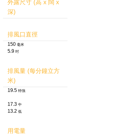
外露尺寸 (高 x 闊 x
深)
排風口直徑
150
毫米
5.9
吋
排風量 (每分鐘立方
米)
19.5
特強
17.3
中
13.2
低
用電量