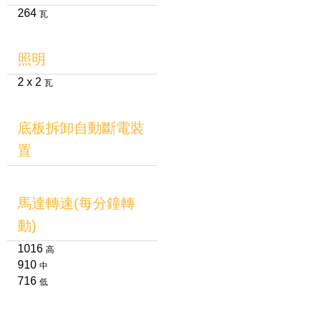
264
瓦
照明
2 x 2
瓦
底板拆卸自動斷電裝
置
馬達轉速(每分鐘轉
動)
1016
高
910
中
716
低