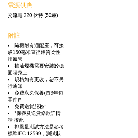
電源供應
交流電 220 伏特 (50赫)
附註
隨機附有適配座，可接
駁150毫米直徑鋁質柔性
排氣管
抽油煙機需要安裝於穩
固牆身上
規格如有更改，恕不另
行通知
免費永久保養(首3年包
零件)*
免費送貨服務*
*保養及送貨條款詳情
請
按此
排風量測試方法是參考
標準IEC 12599，測試狀