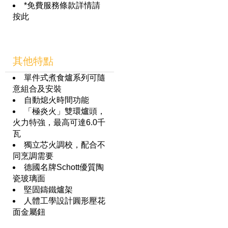
*免費服務條款詳情請
按此
其他特點
單件式煮食爐系列可隨
意組合及安裝
自動熄火時間功能
「極炎火」雙環爐頭，
火力特強，最高可達6.0千
瓦
獨立芯火調校，配合不
同烹調需要
德國名牌Schott優質陶
瓷玻璃面
堅固鑄鐵爐架
人體工學設計圓形壓花
面金屬鈕