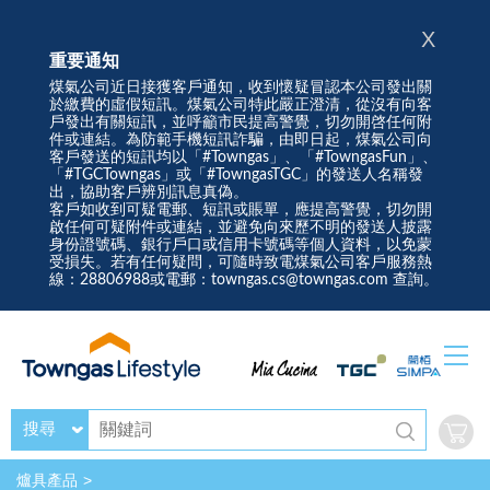
X
重要通知
煤氣公司近日接獲客戶通知，收到懷疑冒認本公司發出關
於繳費的虛假短訊。煤氣公司特此嚴正澄清，從沒有向客
戶發出有關短訊，並呼籲市民提高警覺，切勿開啓任何附
件或連結。為防範手機短訊詐騙，由即日起，煤氣公司向
客戶發送的短訊均以「#Towngas」、「#TowngasFun」、
「#TGCTowngas」或「#TowngasTGC」的發送人名稱發
出，協助客戶辨別訊息真偽。
客戶如收到可疑電郵、短訊或賬單，應提高警覺，切勿開
啟任何可疑附件或連結，並避免向來歷不明的發送人披露
身份證號碼、銀行戶口或信用卡號碼等個人資料，以免蒙
受損失。若有任何疑問，可隨時致電煤氣公司客戶服務熱
線：28806988或電郵：towngas.cs@towngas.com 查詢。
搜尋
爐具產品