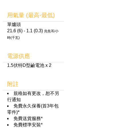
用氣量 (最高-最低)
單爐頭
21.6 (6) - 1.1 (0.3)
兆焦耳/小
時(千瓦)
電源供應
1.5伏特D型鹼電池 x 2
附註
規格如有更改，恕不另
行通知
免費永久保養(首3年包
零件)*
免費送貨服務*
免費標準安裝*