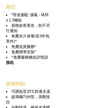
附註
*管道接駁: 煤氣 - M28
x 1.5螺紋
規格如有更改，恕不另
行通知
免費永久保養(首3年包
零件)^
免費送貨服務^
免費標準安裝^
^免費服務條款詳情請
按此
其他特點
可調低至35℃舒適水溫
超薄纖巧外型，美觀悅
目
自動恆溫，確保水溫穩