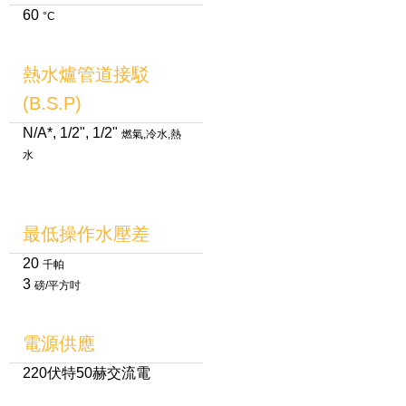
60
°C
熱水爐管道接駁
(B.S.P)
N/A*, 1/2", 1/2"
燃氣,冷水,熱
水
最低操作水壓差
20
千帕
3
磅/平方吋
電源供應
220伏特50赫交流電