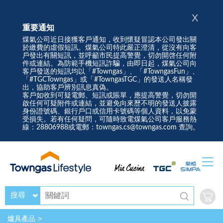
X
重要通知
煤氣公司近日接獲客戶通知，收到懷疑冒認本公司發出關
於繳費的虛假短訊。煤氣公司特此嚴正澄清，從沒有向客
戶發出有關短訊，並呼籲市民提高警覺，切勿開啓任何附
件或連結。為防範手機短訊詐騙，由即日起，煤氣公司向
客戶發送的短訊均以「#Towngas」、「#TowngasFun」、
「#TGCTowngas」或「#TowngasTGC」的發送人名稱發
出，協助客戶辨別訊息真偽。
客戶如收到可疑電郵、短訊或賬單，應提高警覺，切勿開
啟任何可疑附件或連結，並避免向來歷不明的發送人披露
身份證號碼、銀行戶口或信用卡號碼等個人資料，以免蒙
受損失。若有任何疑問，可隨時致電煤氣公司客戶服務熱
線：28806988或電郵：towngas.cs@towngas.com 查詢。
搜尋
爐具產品