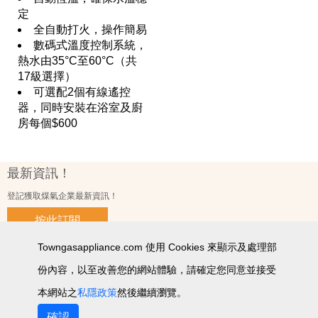
定
全自動打火，操作簡易
數碼式溫度控制系統，
熱水由35°C至60°C（共
17級選擇）
可選配2個有線遙控
器，同時安裝在浴室及廚
房每個$600
最新資訊！
登記獲取煤氣企業最新資訊！
按此訂閱
Towngasappliance.com 使用 Cookies 來顯示及處理部
份內容，以至改善您的網站體驗，請確定您同意並接受
使用條款及細則
私隱政策聲明
個人資料收集聲明
智能產品私隱政策
網站圖
本網站之
私隱政策
然後繼續瀏覽。
2026 © 版權所有 ‧ 煤氣企業有限公司
確認