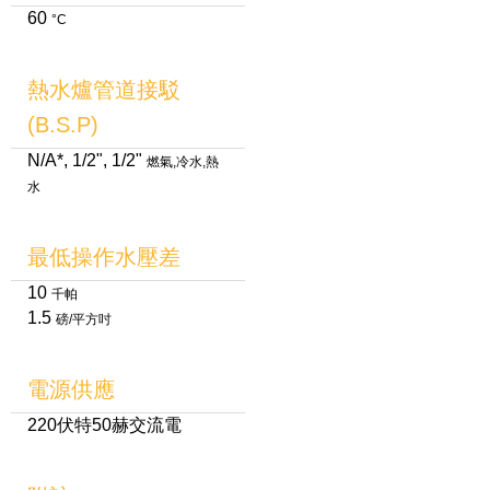
60
°C
熱水爐管道接駁
(B.S.P)
N/A*, 1/2", 1/2"
燃氣,冷水,熱
水
最低操作水壓差
10
千帕
1.5
磅/平方吋
電源供應
220伏特50赫交流電