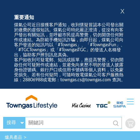
X
重要通知
煤氣公司近日接獲客戶通知，收到懷疑冒認本公司發出關
於繳費的虛假短訊。煤氣公司特此嚴正澄清，從沒有向客
戶發出有關短訊，並呼籲市民提高警覺，切勿開啓任何附
件或連結。為防範手機短訊詐騙，由即日起，煤氣公司向
客戶發送的短訊均以「#Towngas」、「#TowngasFun」、
「#TGCTowngas」或「#TowngasTGC」的發送人名稱發
出，協助客戶辨別訊息真偽。
客戶如收到可疑電郵、短訊或賬單，應提高警覺，切勿開
啟任何可疑附件或連結，並避免向來歷不明的發送人披露
身份證號碼、銀行戶口或信用卡號碼等個人資料，以免蒙
受損失。若有任何疑問，可隨時致電煤氣公司客戶服務熱
線：28806988或電郵：towngas.cs@towngas.com 查詢。
搜尋
爐具產品