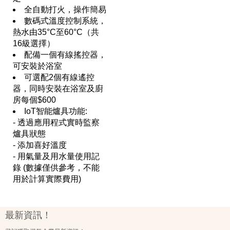
全自動打火，操作簡易
數碼式溫度控制系統，
熱水由35°C至60°C（共
16級選擇）
配備一個有線搖控器，
可安裝於浴室
可選配2個有線遙控
器，同時安裝在浴室及廚
房每個$600
IoT智能爐具功能:
- 透過應用程式實時監察
爐具狀態
- 添加喜好溫度
- 用氣量及用水量使用記
錄 (數據僅供參考，不能
用於計算實際費用)
最新資訊！