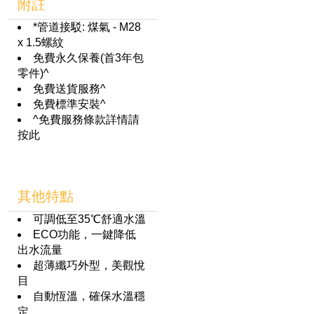
附註
*管道接駁: 煤氣 - M28
x 1.5螺紋
免費永久保養(首3年包
零件)^
免費送貨服務^
免費標準安裝^
^免費服務條款詳情請
按此
其他特點
可調低至35℃舒適水溫
ECO功能，一鍵降低
出水流量
超薄纖巧外型，美觀悅
目
自動恆溫，確保水溫穩
定