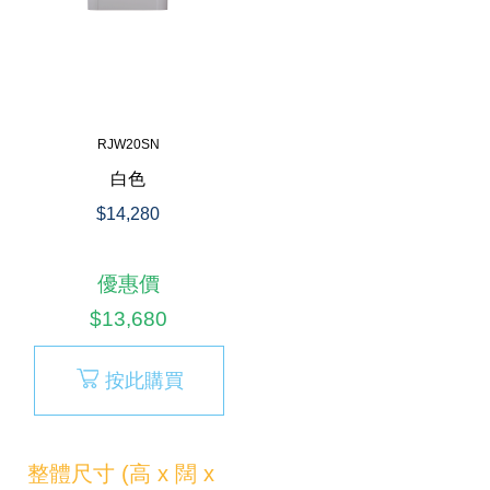
RJW20SN
白色
$14,280
優惠價
$13,680
按此購買
整體尺寸 (高 x 闊 x