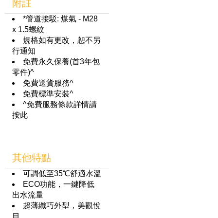
附註
*管道接駁: 煤氣 - M28
x 1.5螺紋
規格如有更改，恕不另
行通知
免費永久保養(首3年包
零件)^
免費送貨服務^
免費標準安裝^
^免費服務條款詳情請
按此
其他特點
可調低至35℃舒適水溫
ECO功能，一鍵降低
出水流量
超薄纖巧外型，美觀悅
目