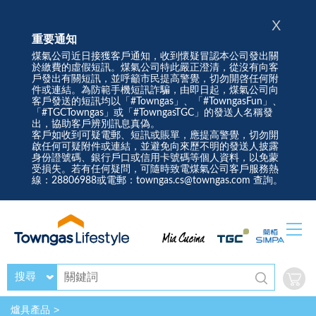
X
重要通知
煤氣公司近日接獲客戶通知，收到懷疑冒認本公司發出關
於繳費的虛假短訊。煤氣公司特此嚴正澄清，從沒有向客
戶發出有關短訊，並呼籲市民提高警覺，切勿開啓任何附
件或連結。為防範手機短訊詐騙，由即日起，煤氣公司向
客戶發送的短訊均以「#Towngas」、「#TowngasFun」、
「#TGCTowngas」或「#TowngasTGC」的發送人名稱發
出，協助客戶辨別訊息真偽。
客戶如收到可疑電郵、短訊或賬單，應提高警覺，切勿開
啟任何可疑附件或連結，並避免向來歷不明的發送人披露
身份證號碼、銀行戶口或信用卡號碼等個人資料，以免蒙
受損失。若有任何疑問，可隨時致電煤氣公司客戶服務熱
線：28806988或電郵：towngas.cs@towngas.com 查詢。
搜尋
爐具產品