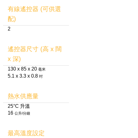
有線遙控器 (可供選
配)
2
遙控器尺寸 (高 x 闊
x 深)
130 x 85 x 20
毫米
5.1 x 3.3 x 0.8
吋
熱水供應量
25°C 升溫
16
公升/分鐘
最高溫度設定