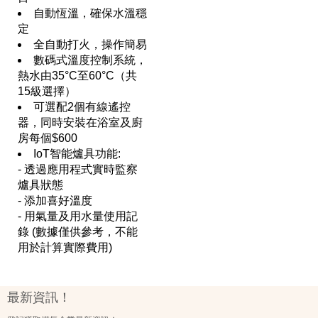
自動恆溫，確保水溫穩
定
全自動打火，操作簡易
數碼式溫度控制系統，
熱水由35°C至60°C（共
15級選擇）
可選配2個有線遙控
器，同時安裝在浴室及廚
房每個$600
IoT智能爐具功能:
- 透過應用程式實時監察
爐具狀態
- 添加喜好溫度
- 用氣量及用水量使用記
錄 (數據僅供參考，不能
用於計算實際費用)
最新資訊！