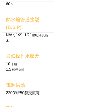
60
°C
熱水爐管道接駁
(B.S.P)
N/A*, 1/2", 1/2"
燃氣,冷水,熱
水
最低操作水壓差
10
千帕
1.5
磅/平方吋
電源供應
220伏特50赫交流電