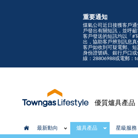
重要通知
煤氣公司近日接獲客戶通
戶發出有關短訊，並呼籲
客戶發送的短訊均以「#Town
出，協助客戶辨別訊息
客戶如收到可疑電郵、短
身份證號碼、銀行戶口或
線：28806988或電郵：tow
優質爐具產品
最新動向
爐具產品
星級服務