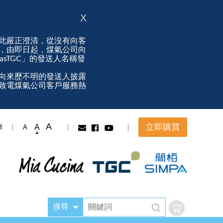
X
此嚴正澄清，從沒有向客
，由即日起，煤氣公司向
ngasTGC」的發送人名稱發
向來歷不明的發送人披露
致電煤氣公司客戶服務熱
A
立即購買
A
A
簡
搜尋