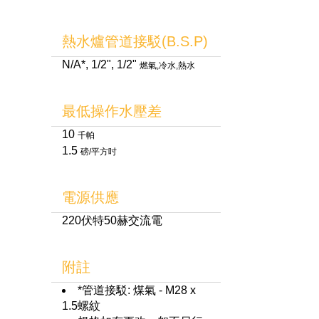
熱水爐管道接駁(B.S.P)
N/A*, 1/2", 1/2"
燃氣,冷水,熱水
最低操作水壓差
10
千帕
1.5
磅/平方吋
電源供應
220伏特50赫交流電
附註
*管道接駁: 煤氣 - M28 x
1.5螺紋