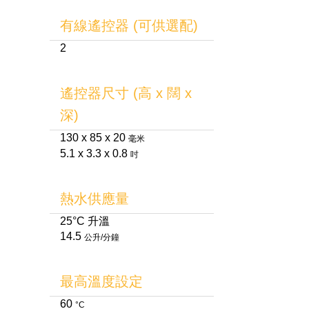
有線遙控器 (可供選配)
2
遙控器尺寸 (高 x 闊 x
深)
130 x 85 x 20
毫米
5.1 x 3.3 x 0.8
吋
熱水供應量
25°C 升溫
14.5
公升/分鐘
最高溫度設定
60
°C