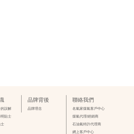
識
品牌背後
聯絡我們
食的誤解
品牌理念
名氣家煤氣客戶中心
精明貼士
煤氣代理/經銷商
貼士
石油氣特許代理商
網上客戶中心