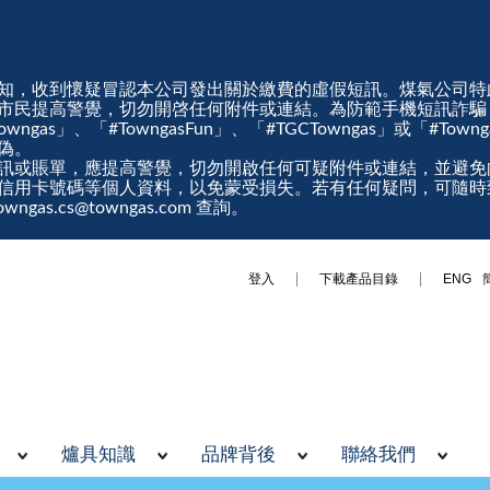
知，收到懷疑冒認本公司發出關於繳費的虛假短訊。煤氣公司特
市民提高警覺，切勿開啓任何附件或連結。為防範手機短訊詐騙
gas」、「#TowngasFun」、「#TGCTowngas」或「#Tow
真偽。
訊或賬單，應提高警覺，切勿開啟任何可疑附件或連結，並避免
信用卡號碼等個人資料，以免蒙受損失。若有任何疑問，可隨時
ngas.cs@towngas.com 查詢。
登入
下載產品目錄
ENG
爐具知識
品牌背後
聯絡我們