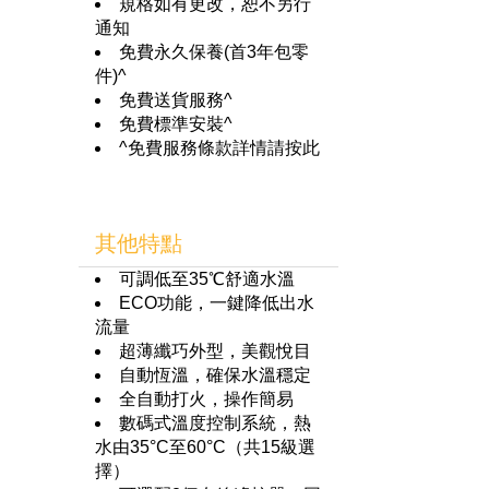
規格如有更改，恕不另行
通知
免費永久保養(首3年包零
件)^
免費送貨服務^
免費標準安裝^
^免費服務條款詳情請
按此
其他特點
可調低至35℃舒適水溫
ECO功能，一鍵降低出水
流量
超薄纖巧外型，美觀悅目
自動恆溫，確保水溫穩定
全自動打火，操作簡易
數碼式溫度控制系統，熱
水由35°C至60°C（共15級選
擇）