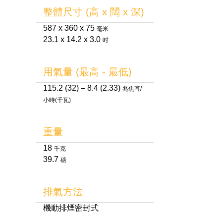
整體尺寸 (高 x 闊 x 深)
587 x 360 x 75
毫米
23.1 x 14.2 x 3.0
吋
用氣量 (最高 - 最低)
115.2 (32) – 8.4 (2.33)
兆焦耳/
小時(千瓦)
重量
18
千克
39.7
磅
排氣方法
機動排煙密封式