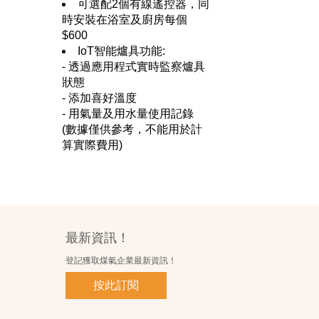
可選配2個有線遙控器，同
時安裝在浴室及廚房每個
$600
IoT智能爐具功能:
- 透過應用程式實時監察爐具
狀態
- 添加喜好溫度
- 用氣量及用水量使用記錄
(數據僅供參考，不能用於計
算實際費用)
最新資訊！
登記獲取煤氣企業最新資訊！
按此訂閱