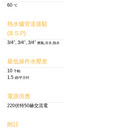
60
°C
熱水爐管道接駁
(B.S.P)
3/4'', 3/4'', 3/4''
燃氣,冷水,熱水
最低操作水壓差
10
千帕
1.5
磅/平方吋
電源供應
220伏特50赫交流電
附註