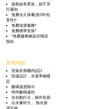
規格如有更改，恕不另
行通知
免費永久保養(首3年包
零件)*
免費送貨服務*
免費標準安裝*
*免費服務條款詳情請
按此
其他特點
安裝於廚櫃內設計
恒溫設計，水溫準確穩
定
數碼溫度顯示
時尚數碼遙控
全自動打火，操作容易
出水量特大， 熱水源
源不絕