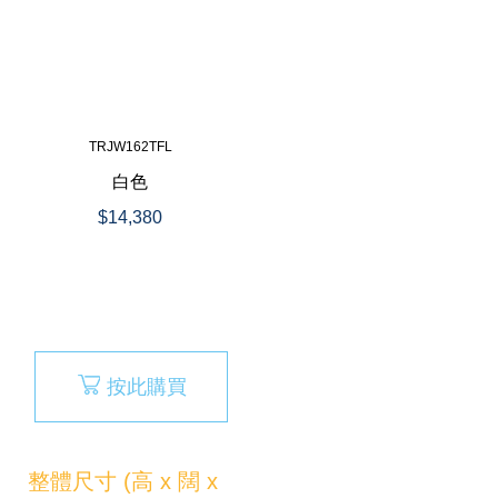
TRJW162TFL
白色
$14,380
按此購買
整體尺寸 (高 x 闊 x