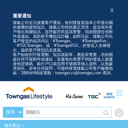
X
重要通知
煤氣公司近日接獲客戶通知，收到懷疑冒認本公司發出關
於繳費的虛假短訊。煤氣公司特此嚴正澄清，從沒有向客
戶發出有關短訊，並呼籲市民提高警覺，切勿開啓任何附
件或連結。為防範手機短訊詐騙，由即日起，煤氣公司向
客戶發送的短訊均以「#Towngas」、「#TowngasFun」、
「#TGCTowngas」或「#TowngasTGC」的發送人名稱發
出，協助客戶辨別訊息真偽。
客戶如收到可疑電郵、短訊或賬單，應提高警覺，切勿開
啟任何可疑附件或連結，並避免向來歷不明的發送人披露
身份證號碼、銀行戶口或信用卡號碼等個人資料，以免蒙
受損失。若有任何疑問，可隨時致電煤氣公司客戶服務熱
線：28806988或電郵：towngas.cs@towngas.com 查詢。
搜尋
爐具產品