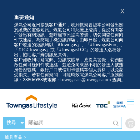
X
重要通知
煤氣公司近日接獲客戶通知，收到懷疑冒認本公司發出關
於繳費的虛假短訊。煤氣公司特此嚴正澄清，從沒有向客
戶發出有關短訊，並呼籲市民提高警覺，切勿開啓任何附
件或連結。為防範手機短訊詐騙，由即日起，煤氣公司向
客戶發送的短訊均以「#Towngas」、「#TowngasFun」、
「#TGCTowngas」或「#TowngasTGC」的發送人名稱發
出，協助客戶辨別訊息真偽。
客戶如收到可疑電郵、短訊或賬單，應提高警覺，切勿開
啟任何可疑附件或連結，並避免向來歷不明的發送人披露
身份證號碼、銀行戶口或信用卡號碼等個人資料，以免蒙
受損失。若有任何疑問，可隨時致電煤氣公司客戶服務熱
線：28806988或電郵：towngas.cs@towngas.com 查詢。
搜尋
爐具產品