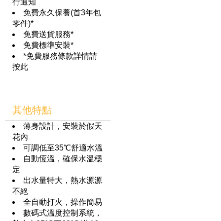
行通知
免費永久保養(首3年包
零件)*
免費送貨服務*
免費標準安裝*
*免費服務條款詳情請
按此
其他特點
薄身設計，安裝於假天
花內
可調低至35℃舒適水溫
自動恆溫，確保水溫穩
定
出水量特大，熱水源源
不絕
全自動打火，操作簡易
數碼式溫度控制系統，