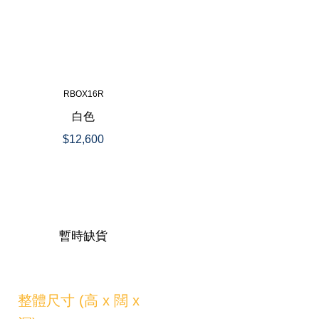
RBOX16R
白色
$12,600
暫時缺貨
整體尺寸 (高 x 闊 x