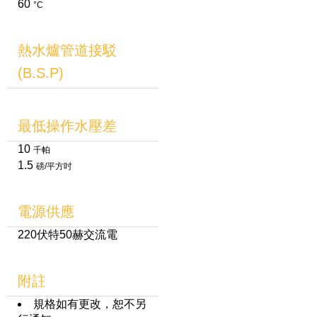
60
°C
熱水爐管道接駁
(B.S.P)
最低操作水壓差
10
千帕
1.5
磅/平方吋
電源供應
220伏特50赫交流電
附註
規格如有更改，恕不另