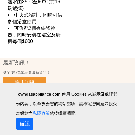
熱水由35°C至60°C(共16
級選擇)
中央式設計，同時可供
多個浴室使用
可選配2個有線遙控
器，同時安裝在浴室及廚
房每個$600
最新資訊！
登記獲取煤氣企業最新資訊！
按此訂閱
Towngasappliance.com 使用 Cookies 來顯示及處理部
份內容，以至改善您的網站體驗，請確定您同意並接受
使用條款及細則
私隱政策聲明
個人資料收集聲明
智能產品私隱政策
網站圖
本網站之
私隱政策
然後繼續瀏覽。
2026 © 版權所有 ‧ 煤氣企業有限公司
確認