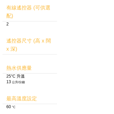
有線遙控器 (可供選
配)
2
遙控器尺寸 (高 x 闊
x 深)
熱水供應量
25°C 升溫
13
公升/分鐘
最高溫度設定
60
°C