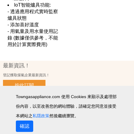
IoT智能爐具功能:
- 透過應用程式實時監察
爐具狀態
- 添加喜好溫度
- 用氣量及用水量使用記
錄 (數據僅供參考，不能
用於計算實際費用)
最新資訊！
登記獲取煤氣企業最新資訊！
按此訂閱
Towngasappliance.com 使用 Cookies 來顯示及處理部
份內容，以至改善您的網站體驗，請確定您同意並接受
使用條款及細則
私隱政策聲明
個人資料收集聲明
智能產品私隱政策
網站圖
本網站之
私隱政策
然後繼續瀏覽。
2026 © 版權所有 ‧ 煤氣企業有限公司
確認