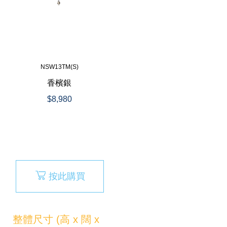
NSW13TM(S)
香檳銀
$8,980
按此購買
整體尺寸 (高 x 闊 x