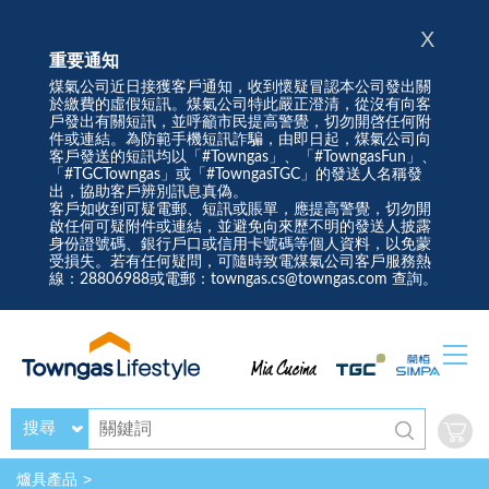
X
重要通知
煤氣公司近日接獲客戶通知，收到懷疑冒認本公司發出關
於繳費的虛假短訊。煤氣公司特此嚴正澄清，從沒有向客
戶發出有關短訊，並呼籲市民提高警覺，切勿開啓任何附
件或連結。為防範手機短訊詐騙，由即日起，煤氣公司向
客戶發送的短訊均以「#Towngas」、「#TowngasFun」、
「#TGCTowngas」或「#TowngasTGC」的發送人名稱發
出，協助客戶辨別訊息真偽。
客戶如收到可疑電郵、短訊或賬單，應提高警覺，切勿開
啟任何可疑附件或連結，並避免向來歷不明的發送人披露
身份證號碼、銀行戶口或信用卡號碼等個人資料，以免蒙
受損失。若有任何疑問，可隨時致電煤氣公司客戶服務熱
線：28806988或電郵：towngas.cs@towngas.com 查詢。
搜尋
爐具產品