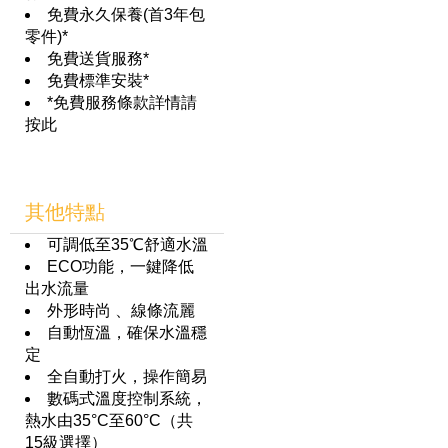
免費永久保養(首3年包
零件)*
免費送貨服務*
免費標準安裝*
*免費服務條款詳情請
按此
其他特點
可調低至35℃舒適水溫
ECO功能，一鍵降低
出水流量
外形時尚 、線條流麗
自動恆溫，確保水溫穩
定
全自動打火，操作簡易
數碼式溫度控制系統，
熱水由35°C至60°C（共
15級選擇）