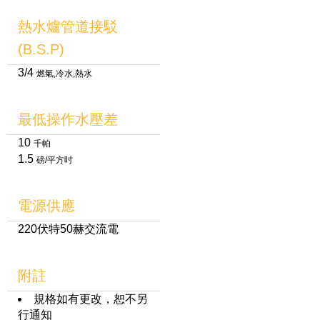
熱水爐管道接駁
(B.S.P)
3/4
燃氣,冷水,熱水
最低操作水壓差
10
千帕
1.5
磅/平方吋
電源供應
220伏特50赫交流電
附註
規格如有更改，恕不另
行通知