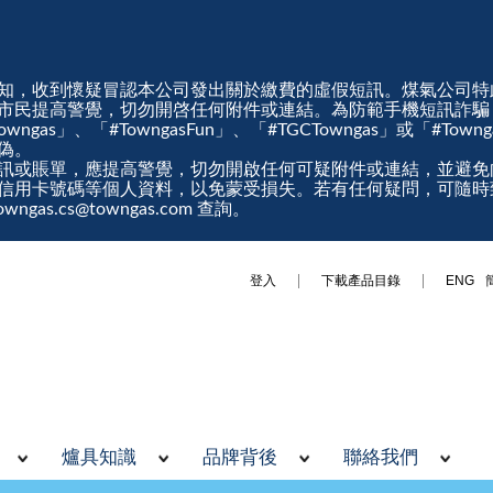
知，收到懷疑冒認本公司發出關於繳費的虛假短訊。煤氣公司特
市民提高警覺，切勿開啓任何附件或連結。為防範手機短訊詐騙
gas」、「#TowngasFun」、「#TGCTowngas」或「#Tow
真偽。
訊或賬單，應提高警覺，切勿開啟任何可疑附件或連結，並避免
信用卡號碼等個人資料，以免蒙受損失。若有任何疑問，可隨時
ngas.cs@towngas.com 查詢。
登入
下載產品目錄
ENG
爐具知識
品牌背後
聯絡我們