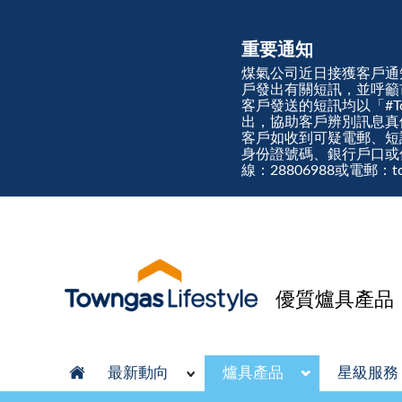
重要通知
煤氣公司近日接獲客戶通
戶發出有關短訊，並呼籲
客戶發送的短訊均以「#Town
出，協助客戶辨別訊息
客戶如收到可疑電郵、短
身份證號碼、銀行戶口或
線：28806988或電郵：tow
優質爐具產品
最新動向
爐具產品
星級服務