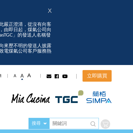
X
此嚴正澄清，從沒有向客
，由即日起，煤氣公司向
ngasTGC」的發送人名稱發
向來歷不明的發送人披露
致電煤氣公司客戶服務熱
A
立即購買
A
A
簡
搜尋