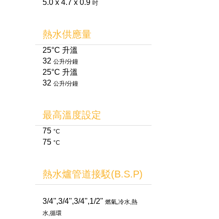
5.0 x 4.7 x 0.9
吋
熱水供應量
25°C 升溫
32
公升/分鐘
25°C 升溫
32
公升/分鐘
最高溫度設定
75
°C
75
°C
熱水爐管道接駁(B.S.P)
3/4'',3/4'',3/4'',1/2"
燃氣,冷水,熱
水,循環