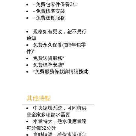
- 免費包零件保養3年
- 免費標準安裝
- 免費送貨服務
規格如有更改，恕不另行
通知
免費永久保養(首3年包零
件)*
免費送貨服務*
免費標準安裝*
*免費服務條款詳情請
按此
其他特點
中央循環系統，可同時供
應全家多項熱水需要
水量特大，熱水供應量達
每分鐘32公升
自動恒溫，確保水溫穩定