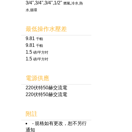
3/4'',3/4'',3/4'',1/2"
燃氣,冷水,熱
水,循環
最低操作水壓差
9.81
千帕
9.81
千帕
1.5
磅/平方吋
1.5
磅/平方吋
電源供應
220伏特50赫交流電
220伏特50赫交流電
附註
- 規格如有更改，恕不另行
通知