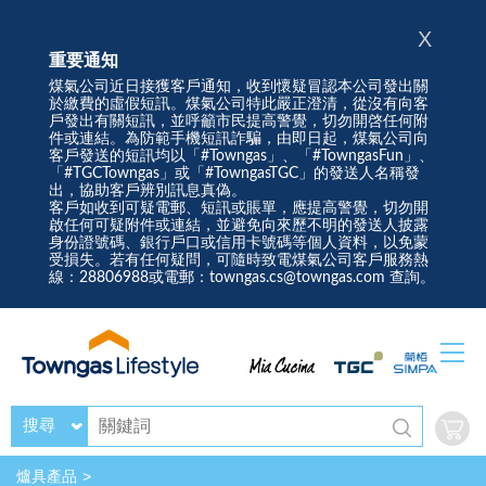
X
重要通知
煤氣公司近日接獲客戶通知，收到懷疑冒認本公司發出關
於繳費的虛假短訊。煤氣公司特此嚴正澄清，從沒有向客
戶發出有關短訊，並呼籲市民提高警覺，切勿開啓任何附
件或連結。為防範手機短訊詐騙，由即日起，煤氣公司向
客戶發送的短訊均以「#Towngas」、「#TowngasFun」、
「#TGCTowngas」或「#TowngasTGC」的發送人名稱發
出，協助客戶辨別訊息真偽。
客戶如收到可疑電郵、短訊或賬單，應提高警覺，切勿開
啟任何可疑附件或連結，並避免向來歷不明的發送人披露
身份證號碼、銀行戶口或信用卡號碼等個人資料，以免蒙
受損失。若有任何疑問，可隨時致電煤氣公司客戶服務熱
線：28806988或電郵：towngas.cs@towngas.com 查詢。
搜尋
爐具產品