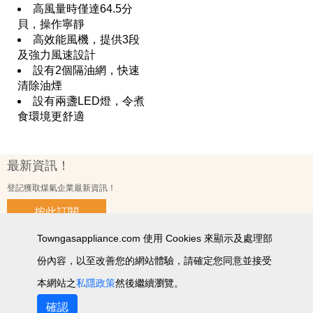
高風量時僅達64.5分
貝，操作寧靜
高效能風機，提供3段
及強力風速設計
設有2個隔油網，快速
清除油煙
設有兩盞LED燈，令煮
食環境更舒適
最新資訊！
登記獲取煤氣企業最新資訊！
按此訂閱
Towngasappliance.com 使用 Cookies 來顯示及處理部
份內容，以至改善您的網站體驗，請確定您同意並接受
使用條款及細則
私隱政策聲明
個人資料收集聲明
智能產品私隱政策
網站圖
本網站之
私隱政策
然後繼續瀏覽。
2026 © 版權所有 ‧ 煤氣企業有限公司
確認