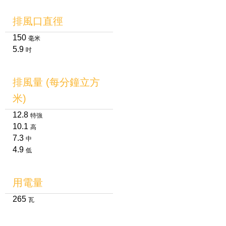
排風口直徑
150
毫米
5.9
吋
排風量 (每分鐘立方
米)
12.8
特強
10.1
高
7.3
中
4.9
低
用電量
265
瓦