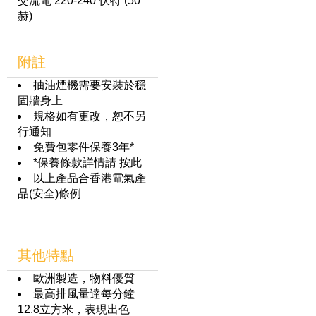
交流電 220-240 伏特 (50
赫)
附註
抽油煙機需要安裝於穩
固牆身上
規格如有更改，恕不另
行通知
免費包零件保養3年*
*保養條款詳情請
按此
以上產品合香港電氣產
品(安全)條例
其他特點
歐洲製造，物料優質
最高排風量達每分鐘
12.8立方米，表現出色