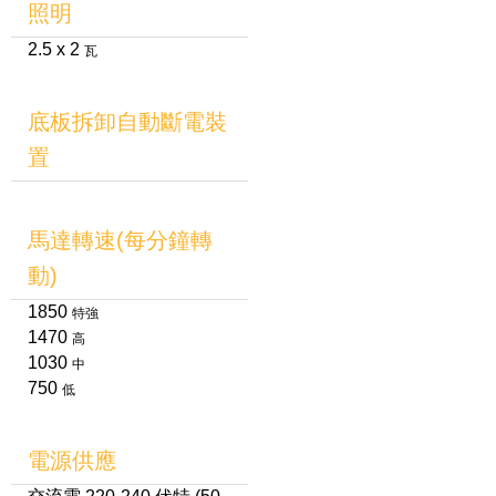
照明
2.5 x 2
瓦
底板拆卸自動斷電裝
置
馬達轉速(每分鐘轉
動)
1850
特強
1470
高
1030
中
750
低
電源供應