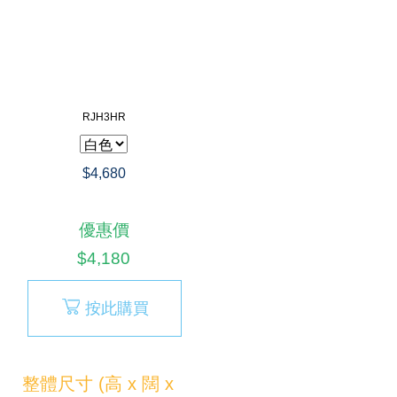
RJH3HR
$4,680
優惠價
$4,180
按此購買
整體尺寸 (高 x 闊 x