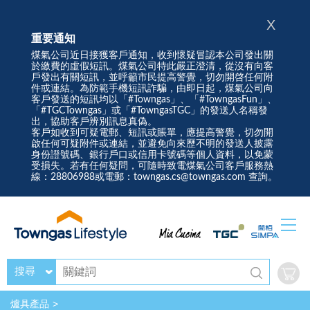
X
重要通知
煤氣公司近日接獲客戶通知，收到懷疑冒認本公司發出關
於繳費的虛假短訊。煤氣公司特此嚴正澄清，從沒有向客
戶發出有關短訊，並呼籲市民提高警覺，切勿開啓任何附
件或連結。為防範手機短訊詐騙，由即日起，煤氣公司向
客戶發送的短訊均以「#Towngas」、「#TowngasFun」、
「#TGCTowngas」或「#TowngasTGC」的發送人名稱發
出，協助客戶辨別訊息真偽。
客戶如收到可疑電郵、短訊或賬單，應提高警覺，切勿開
啟任何可疑附件或連結，並避免向來歷不明的發送人披露
身份證號碼、銀行戶口或信用卡號碼等個人資料，以免蒙
受損失。若有任何疑問，可隨時致電煤氣公司客戶服務熱
線：28806988或電郵：towngas.cs@towngas.com 查詢。
搜尋
爐具產品