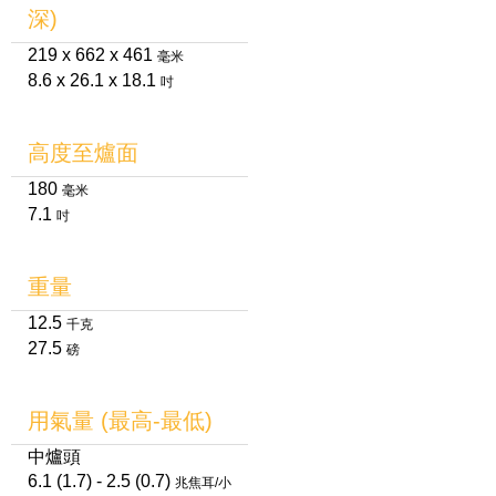
深)
219 x 662 x 461
毫米
8.6 x 26.1 x 18.1
吋
高度至爐面
180
毫米
7.1
吋
重量
12.5
千克
27.5
磅
用氣量 (最高-最低)
中爐頭
6.1 (1.7) - 2.5 (0.7)
兆焦耳/小