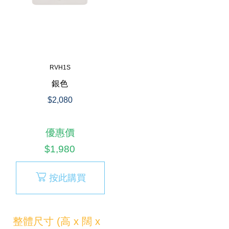
RVH1S
銀色
$2,080
優惠價
$1,980
按此購買
整體尺寸 (高 x 闊 x