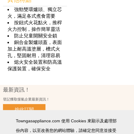
強勁雙環爐頭、獨立芯
火，滿足各式煮食需要
按鈕式火花點火，推桿
火力控制，操作簡單靈活
防止兒童開關安全鎖
銅合金製爐頭蓋，表面
加上耐高溫塗層，槽式火
孔，堅固耐用，清理容易
熄火安全裝置和防高溫
保護裝置，確保安全
最新資訊！
登記獲取煤氣企業最新資訊！
按此訂閱
Towngasappliance.com 使用 Cookies 來顯示及處理部
份內容，以至改善您的網站體驗，請確定您同意並接受
使用條款及細則
私隱政策聲明
個人資料收集聲明