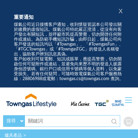
X
重要通知
煤氣公司近日接獲客戶通知，收到懷疑冒認本公司發出關
於繳費的虛假短訊。煤氣公司特此嚴正澄清，從沒有向客
戶發出有關短訊，並呼籲市民提高警覺，切勿開啓任何附
件或連結。為防範手機短訊詐騙，由即日起，煤氣公司向
客戶發送的短訊均以「#Towngas」、「#TowngasFun」、
「#TGCTowngas」或「#TowngasTGC」的發送人名稱發
出，協助客戶辨別訊息真偽。
客戶如收到可疑電郵、短訊或賬單，應提高警覺，切勿開
啟任何可疑附件或連結，並避免向來歷不明的發送人披露
身份證號碼、銀行戶口或信用卡號碼等個人資料，以免蒙
受損失。若有任何疑問，可隨時致電煤氣公司客戶服務熱
線：28806988或電郵：towngas.cs@towngas.com 查詢。
搜尋
爐具產品