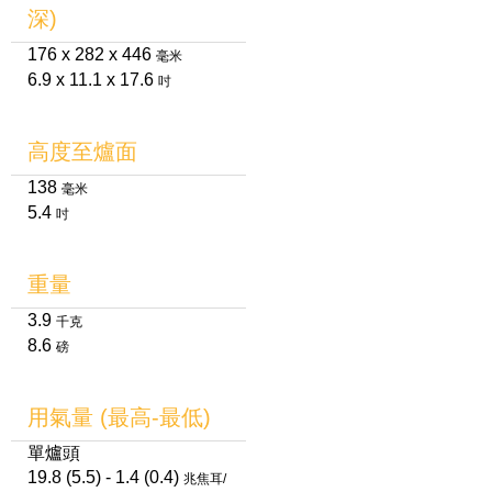
深)
176 x 282 x 446
毫米
6.9 x 11.1 x 17.6
吋
高度至爐面
138
毫米
5.4
吋
重量
3.9
千克
8.6
磅
用氣量 (最高-最低)
單爐頭
19.8 (5.5) - 1.4 (0.4)
兆焦耳/