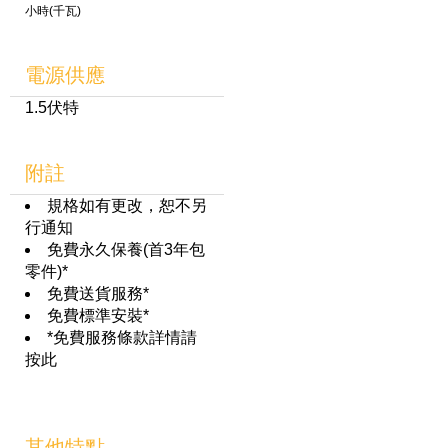
小時(千瓦)
電源供應
1.5伏特
附註
規格如有更改，恕不另
行通知
免費永久保養(首3年包
零件)*
免費送貨服務*
免費標準安裝*
*免費服務條款詳情請
按此
其他特點