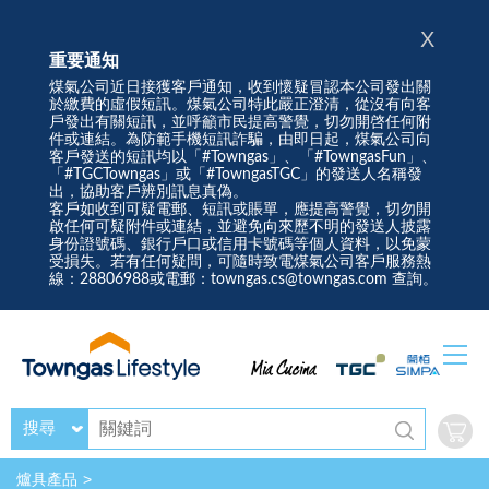
X
重要通知
煤氣公司近日接獲客戶通知，收到懷疑冒認本公司發出關
於繳費的虛假短訊。煤氣公司特此嚴正澄清，從沒有向客
戶發出有關短訊，並呼籲市民提高警覺，切勿開啓任何附
件或連結。為防範手機短訊詐騙，由即日起，煤氣公司向
客戶發送的短訊均以「#Towngas」、「#TowngasFun」、
「#TGCTowngas」或「#TowngasTGC」的發送人名稱發
出，協助客戶辨別訊息真偽。
客戶如收到可疑電郵、短訊或賬單，應提高警覺，切勿開
啟任何可疑附件或連結，並避免向來歷不明的發送人披露
身份證號碼、銀行戶口或信用卡號碼等個人資料，以免蒙
受損失。若有任何疑問，可隨時致電煤氣公司客戶服務熱
線：28806988或電郵：towngas.cs@towngas.com 查詢。
搜尋
爐具產品