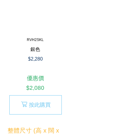
RVH2SKL
銀色
$2,280
優惠價
$2,080
按此購買
整體尺寸 (高 x 闊 x