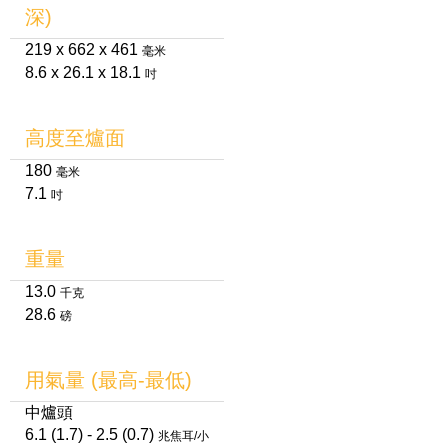
深)
219 x 662 x 461
毫米
8.6 x 26.1 x 18.1
吋
高度至爐面
180
毫米
7.1
吋
重量
13.0
千克
28.6
磅
用氣量 (最高-最低)
中爐頭
6.1 (1.7) - 2.5 (0.7)
兆焦耳/小