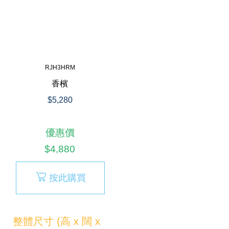
RJH3HRM
香檳
$5,280
優惠價
$4,880
按此購買
整體尺寸 (高 x 闊 x