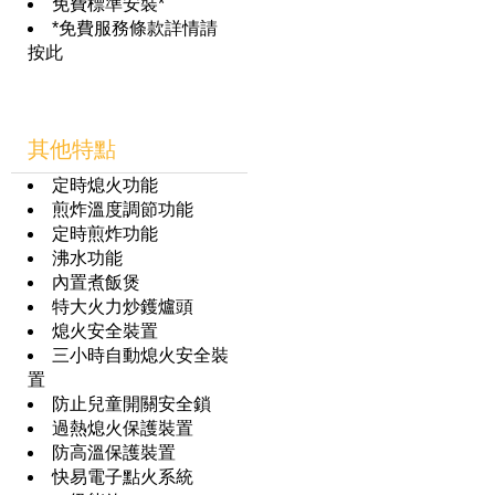
免費標準安裝*
*免費服務條款詳情請
按此
其他特點
定時熄火功能
煎炸溫度調節功能
定時煎炸功能
沸水功能
內置煮飯煲
特大火力炒鑊爐頭
熄火安全裝置
三小時自動熄火安全裝
置
防止兒童開關安全鎖
過熱熄火保護裝置
防高溫保護裝置
快易電子點火系統