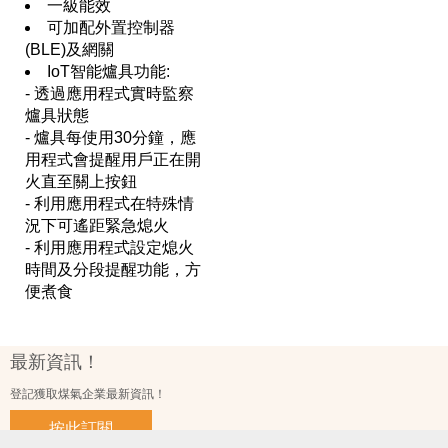
一級能效
可加配外置控制器
(BLE)及網關
IoT智能爐具功能:
- 透過應用程式實時監察
爐具狀態
- 爐具每使用30分鐘，應
用程式會提醒用戶正在開
火直至關上按鈕
- 利用應用程式在特殊情
況下可遙距緊急熄火
- 利用應用程式設定熄火
時間及分段提醒功能，方
便煮食
最新資訊！
登記獲取煤氣企業最新資訊！
按此訂閱