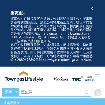
X
重要通知
煤氣公司近日接獲客戶通知，收到懷疑冒認本公司發出關
於繳費的虛假短訊。煤氣公司特此嚴正澄清，從沒有向客
戶發出有關短訊，並呼籲市民提高警覺，切勿開啓任何附
件或連結。為防範手機短訊詐騙，由即日起，煤氣公司向
客戶發送的短訊均以「#Towngas」、「#TowngasFun」、
「#TGCTowngas」或「#TowngasTGC」的發送人名稱發
出，協助客戶辨別訊息真偽。
客戶如收到可疑電郵、短訊或賬單，應提高警覺，切勿開
啟任何可疑附件或連結，並避免向來歷不明的發送人披露
身份證號碼、銀行戶口或信用卡號碼等個人資料，以免蒙
受損失。若有任何疑問，可隨時致電煤氣公司客戶服務熱
線：28806988或電郵：towngas.cs@towngas.com 查詢。
搜尋
爐具產品