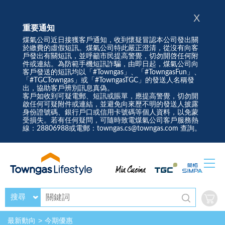
X
重要通知
煤氣公司近日接獲客戶通知，收到懷疑冒認本公司發出關
於繳費的虛假短訊。煤氣公司特此嚴正澄清，從沒有向客
戶發出有關短訊，並呼籲市民提高警覺，切勿開啓任何附
件或連結。為防範手機短訊詐騙，由即日起，煤氣公司向
客戶發送的短訊均以「#Towngas」、「#TowngasFun」、
「#TGCTowngas」或「#TowngasTGC」的發送人名稱發
出，協助客戶辨別訊息真偽。
客戶如收到可疑電郵、短訊或賬單，應提高警覺，切勿開
啟任何可疑附件或連結，並避免向來歷不明的發送人披露
身份證號碼、銀行戶口或信用卡號碼等個人資料，以免蒙
受損失。若有任何疑問，可隨時致電煤氣公司客戶服務熱
線：28806988或電郵：towngas.cs@towngas.com 查詢。
搜尋
最新動向
今期優惠