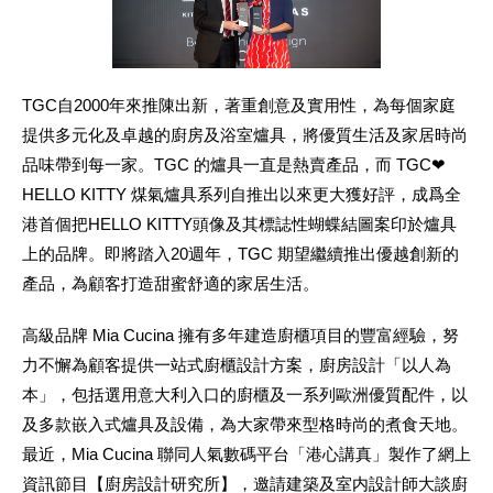
TGC自2000年來推陳出新，著重創意及實用性，為每個家庭
提供多元化及卓越的廚房及浴室爐具，將優質生活及家居時尚
品味帶到每一家。TGC 的爐具一直是熱賣產品，而 TGC❤
HELLO KITTY 煤氣爐具系列自推出以來更大獲好評，成爲全
港首個把HELLO KITTY頭像及其標誌性蝴蝶結圖案印於爐具
上的品牌。即將踏入20週年，TGC 期望繼續推出優越創新的
產品，為顧客打造甜蜜舒適的家居生活。
高級品牌 Mia Cucina 擁有多年建造廚櫃項目的豐富經驗，努
力不懈為顧客提供一站式廚櫃設計方案，廚房設計「以人為
本」，包括選用意大利入口的廚櫃及一系列歐洲優質配件，以
及多款嵌入式爐具及設備，為大家帶來型格時尚的煮食天地。
最近，Mia Cucina 聯同人氣數碼平台「港心講真」製作了網上
資訊節目【廚房設計研究所】，邀請建築及室内設計師大談廚