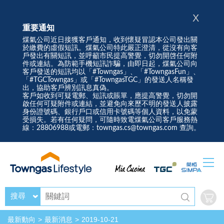
X
重要通知
煤氣公司近日接獲客戶通知，收到懷疑冒認本公司發出關
於繳費的虛假短訊。煤氣公司特此嚴正澄清，從沒有向客
戶發出有關短訊，並呼籲市民提高警覺，切勿開啓任何附
件或連結。為防範手機短訊詐騙，由即日起，煤氣公司向
客戶發送的短訊均以「#Towngas」、「#TowngasFun」、
「#TGCTowngas」或「#TowngasTGC」的發送人名稱發
出，協助客戶辨別訊息真偽。
客戶如收到可疑電郵、短訊或賬單，應提高警覺，切勿開
啟任何可疑附件或連結，並避免向來歷不明的發送人披露
身份證號碼、銀行戶口或信用卡號碼等個人資料，以免蒙
受損失。若有任何疑問，可隨時致電煤氣公司客戶服務熱
線：28806988或電郵：towngas.cs@towngas.com 查詢。
搜尋
最新動向
最新消息
2019-10-21