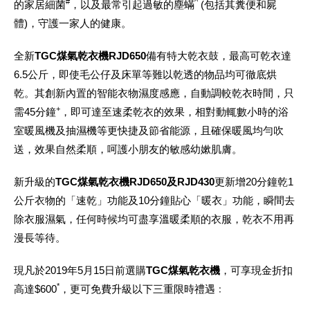
#
^
的家居細菌
，以及最常引起過敏的塵蟎
(包括其糞便和屍
體)，守護一家人的健康。
全新
TGC煤氣乾衣機RJD650
備有特大乾衣鼓，最高可乾衣達
6.5公斤，即使毛公仔及床單等難以乾透的物品均可徹底烘
乾。其創新內置的智能衣物濕度感應，自動調較乾衣時間，只
+
需45分鐘
，即可達至速柔乾衣的效果，相對動輒數小時的浴
室暖風機及抽濕機等更快捷及節省能源，且確保暖風均勻吹
送，效果自然柔順，呵護小朋友的敏感幼嫰肌膚。
新升級的
TGC煤氣乾衣機RJD650及RJD430
更新增20分鐘乾1
公斤衣物的「速乾」功能及10分鐘貼心「暖衣」功能，瞬間去
除衣服濕氣，任何時候均可盡享溫暖柔順的衣服，乾衣不用再
漫長等待。
現凡於2019年5月15日前選購
TGC煤氣乾衣機
，可享現金折扣
*
高達$600
，更可免費升級以下三重限時禮遇﹕