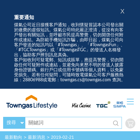
X
重要通知
煤氣公司近日接獲客戶通知，收到懷疑冒認本公司發出關
於繳費的虛假短訊。煤氣公司特此嚴正澄清，從沒有向客
戶發出有關短訊，並呼籲市民提高警覺，切勿開啓任何附
件或連結。為防範手機短訊詐騙，由即日起，煤氣公司向
客戶發送的短訊均以「#Towngas」、「#TowngasFun」、
「#TGCTowngas」或「#TowngasTGC」的發送人名稱發
出，協助客戶辨別訊息真偽。
客戶如收到可疑電郵、短訊或賬單，應提高警覺，切勿開
啟任何可疑附件或連結，並避免向來歷不明的發送人披露
身份證號碼、銀行戶口或信用卡號碼等個人資料，以免蒙
受損失。若有任何疑問，可隨時致電煤氣公司客戶服務熱
線：28806988或電郵：towngas.cs@towngas.com 查詢。
搜尋
最新動向
最新消息
2019-02-21