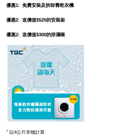
優惠
1: 免費安裝及拆卸舊乾衣機
優惠
2: 送價值$520的安裝架
優惠
2: 送價值$300的排濕喉
+
以4公斤衣物計算