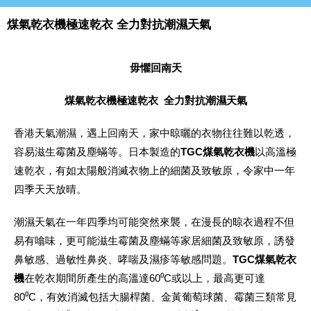
煤氣乾衣機極速乾衣 全力對抗潮濕天氣
毋懼回南天
煤氣乾衣機極速乾衣
全力對抗潮濕天氣
香港天氣潮濕，遇上回南天，家中晾曬的衣物往往難以乾透，
容易滋生霉菌及塵蟎等。日本製造的
TGC煤氣乾衣機
以高溫極
速乾衣，有如太陽般消滅衣物上的細菌及致敏原，令家中一年
四季天天放晴。
潮濕天氣在一年四季均可能突然來襲，在漫長的晾衣過程不但
易有噏味，更可能滋生霉菌及塵蟎等家居細菌及致敏原，誘發
鼻敏感、過敏性鼻炎、哮喘及濕疹等敏感問題。
TGC煤氣乾衣
機
在乾衣期間所產生的高溫達60⁰C或以上，最高更可達
80⁰C，有效消滅包括大腸桿菌、金黃葡萄球菌、霉菌三類常見