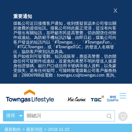
X
重要通知
煤氣公司近日接獲客戶通知，收到懷疑冒認本公司發出關
於繳費的虛假短訊。煤氣公司特此嚴正澄清，從沒有向客
戶發出有關短訊，並呼籲市民提高警覺，切勿開啓任何附
件或連結。為防範手機短訊詐騙，由即日起，煤氣公司向
客戶發送的短訊均以「#Towngas」、「#TowngasFun」、
「#TGCTowngas」或「#TowngasTGC」的發送人名稱發
出，協助客戶辨別訊息真偽。
客戶如收到可疑電郵、短訊或賬單，應提高警覺，切勿開
啟任何可疑附件或連結，並避免向來歷不明的發送人披露
身份證號碼、銀行戶口或信用卡號碼等個人資料，以免蒙
受損失。若有任何疑問，可隨時致電煤氣公司客戶服務熱
線：28806988或電郵：towngas.cs@towngas.com 查詢。
搜尋
最新動向
最新消息
2018-11-22