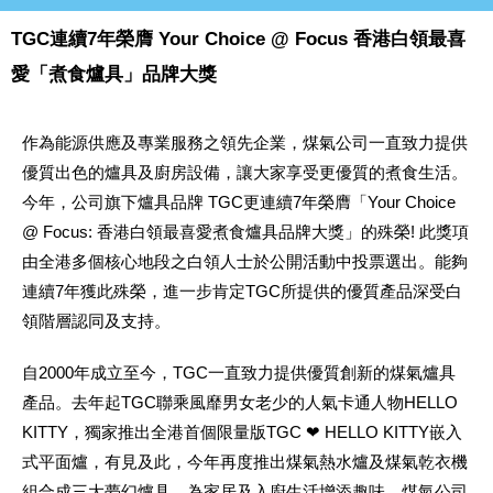
TGC連續7年榮膺 Your Choice @ Focus 香港白領最喜
愛「煮食爐具」品牌大獎
作為能源供應及專業服務之領先企業，煤氣公司一直致力提供
優質出色的爐具及廚房設備，讓大家享受更優質的煮食生活。
今年，公司旗下爐具品牌 TGC更連續7年榮膺「Your Choice
@ Focus: 香港白領最喜愛煮食爐具品牌大獎」的殊榮! 此獎項
由全港多個核心地段之白領人士於公開活動中投票選出。能夠
連續7年獲此殊榮，進一步肯定TGC所提供的優質產品深受白
領階層認同及支持。
自2000年成立至今，TGC一直致力提供優質創新的煤氣爐具
產品。去年起TGC聯乘風靡男女老少的人氣卡通人物HELLO
KITTY，獨家推出全港首個限量版TGC ❤ HELLO KITTY嵌入
式平面爐，有見及此，今年再度推出煤氣熱水爐及煤氣乾衣機
組合成三大夢幻爐具，為家居及入廚生活增添趣味。煤氣公司