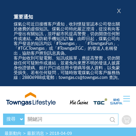
X
重要通知
煤氣公司近日接獲客戶通知，收到懷疑冒認本公司發出關
於繳費的虛假短訊。煤氣公司特此嚴正澄清，從沒有向客
戶發出有關短訊，並呼籲市民提高警覺，切勿開啓任何附
件或連結。為防範手機短訊詐騙，由即日起，煤氣公司向
客戶發送的短訊均以「#Towngas」、「#TowngasFun」、
「#TGCTowngas」或「#TowngasTGC」的發送人名稱發
出，協助客戶辨別訊息真偽。
客戶如收到可疑電郵、短訊或賬單，應提高警覺，切勿開
啟任何可疑附件或連結，並避免向來歷不明的發送人披露
身份證號碼、銀行戶口或信用卡號碼等個人資料，以免蒙
受損失。若有任何疑問，可隨時致電煤氣公司客戶服務熱
線：28806988或電郵：towngas.cs@towngas.com 查詢。
搜尋
最新動向
最新消息
2018-04-09