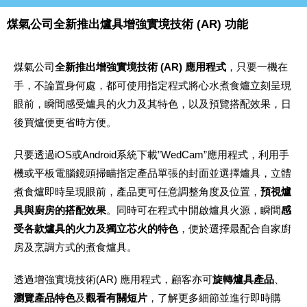
煤氣公司全新推出爐具增強實境技術 (AR) 功能
煤氣公司
全新推出增強實境技術
(AR) 應用程式
，只要一機在
手，不論置身何處，都可使用指定程式將心水煮食爐立刻呈現
眼前，瞬間感受爐具的火力及其特色，以及預覽搭配效果，日
後買爐便更省時方便。
只要透過iOS或Android系統下載”WedCam”應用程式，利用手
機或平板電腦鏡頭掃瞄指定產品單張的封面並選擇爐具，立體
煮食爐即時呈現眼前，產品更可任意調整角度及位置，
預視爐
具與廚房的搭配效果
。同時可在程式中開啟爐具火源，瞬間
感
受各款爐具的火力及獨立芯火的特色
，便於選擇最配合自家廚
房及烹調方式的煮食爐具。
透過增強實境技術(AR) 應用程式，顧客亦可
旋轉爐具產品
、
瀏覽產品特色
及
觀看有關短片
，了解更多細節並進行即時購