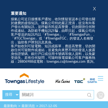
X
重要通知
煤氣公司近日接獲客戶通知，收到懷疑冒認本公司發出關
於繳費的虛假短訊。煤氣公司特此嚴正澄清，從沒有向客
戶發出有關短訊，並呼籲市民提高警覺，切勿開啓任何附
件或連結。為防範手機短訊詐騙，由即日起，煤氣公司向
客戶發送的短訊均以「#Towngas」、「#TowngasFun」、
「#TGCTowngas」或「#TowngasTGC」的發送人名稱發
出，協助客戶辨別訊息真偽。
客戶如收到可疑電郵、短訊或賬單，應提高警覺，切勿開
啟任何可疑附件或連結，並避免向來歷不明的發送人披露
身份證號碼、銀行戶口或信用卡號碼等個人資料，以免蒙
受損失。若有任何疑問，可隨時致電煤氣公司客戶服務熱
線：28806988或電郵：towngas.cs@towngas.com 查詢。
搜尋
最新動向
最新消息
2017-12-05