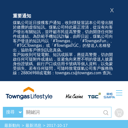
X
重要通知
煤氣公司近日接獲客戶通知，收到懷疑冒認本公司發出關
於繳費的虛假短訊。煤氣公司特此嚴正澄清，從沒有向客
戶發出有關短訊，並呼籲市民提高警覺，切勿開啓任何附
件或連結。為防範手機短訊詐騙，由即日起，煤氣公司向
客戶發送的短訊均以「#Towngas」、「#TowngasFun」、
「#TGCTowngas」或「#TowngasTGC」的發送人名稱發
出，協助客戶辨別訊息真偽。
客戶如收到可疑電郵、短訊或賬單，應提高警覺，切勿開
啟任何可疑附件或連結，並避免向來歷不明的發送人披露
身份證號碼、銀行戶口或信用卡號碼等個人資料，以免蒙
受損失。若有任何疑問，可隨時致電煤氣公司客戶服務熱
線：28806988或電郵：towngas.cs@towngas.com 查詢。
搜尋
最新動向
最新消息
2017-10-17