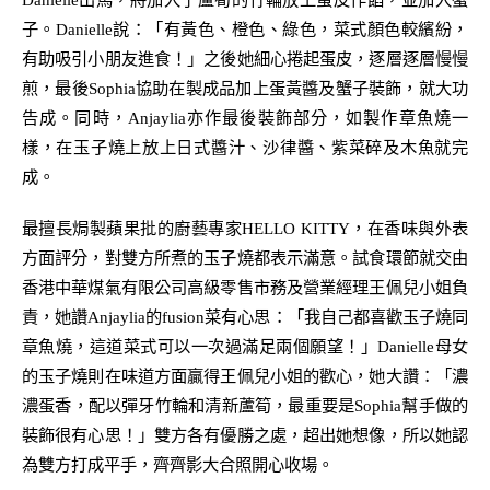
子。
Danielle
說：「有黃色、橙色、綠色，菜式顏色較繽紛，
有助吸引小朋友進食！」之後她細心捲起蛋皮，逐層逐層慢慢
煎，最後
Sophia
協助在製成品加上蛋黃醬及蟹子裝飾，就大功
告成。同時，
Anjaylia
亦作最後裝飾部分，如製作章魚燒一
樣，在玉子燒上放上日式醬汁、沙律醬、紫菜碎及
木魚
就完
成。
最擅長焗製蘋果批的廚藝專家
HELLO KITTY
，在香味與外表
方面評分，對雙方所煮的玉子燒都表示滿意。試食環節就交由
香港中華煤氣有限公司高級零售市務及營業經理王佩兒小姐負
責，她讚
Anjaylia
的
fusion
菜有心思：「我自己都
喜歡
玉子燒同
章魚燒
，這道菜式
可以一次過滿足兩個願望！」
Danielle
母女
的玉子燒則在味道方面贏得王佩兒小姐的歡心，她大讚：「濃
濃蛋香，
配以
彈牙竹輪
和
清新蘆筍，最重要
是
Sophia
幫手做
的
裝飾
很
有心思！」雙方各有優勝之處，超出她想像，所以她認
為雙方打成平手，齊齊影大合照開心收場。