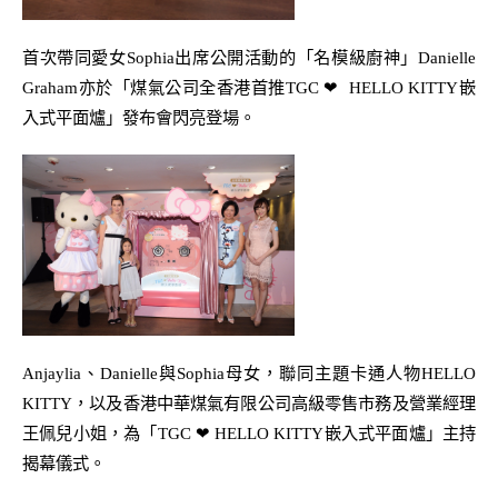
首次帶同愛女
Sophia
出席公開活動的「名模級廚神」
Danielle
Graham
亦於
「煤氣公司全香港首推
TGC
❤
HELLO KITTY
嵌
入式平面爐」發布會
閃亮登場。
Anjaylia
、
Danielle
與
Sophia
母女
，
聯同主題卡通人物
HELLO
KITTY
，
以及香港中華煤氣有限公司高級零售市務及營業經理
王佩兒小姐
，
為
「
TGC
❤
HELLO KITTY
嵌入式平面爐
」
主持
揭幕儀式
。