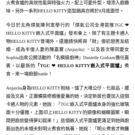
火煮食爐的高效性能與特強火力，配上可愛外型，增添入廚趣
味
。另外
一系列
HELLO KITTY
造型鍋具亦將於
8
月底面世。
港
今日於北角煤氣
陳列室
舉行的「煤氣公司全
首推
TGC
❤
HELLO KITTY
嵌入式平面爐」發布會上，除了有主題卡通人
物
HELLO KITTY
登場外，還邀
請
快將與
「財」俊
初戀男友結
婚、成為半億人妻的陳嘉寶
(Anjaylia)
，以及首次帶同愛女
Sophia
出席公開活動的「名模級廚神」
Danielle
Graham
擔
任嘉
賓，以最新的
「
TGC
❤
HELLO KITTY
嵌入式平面爐
」
煮
食，來一場廚藝
battle
！
Anjaylia
身為
HELLO KITTY
粉絲，儲了大堆公仔、化妝品、擺
設及文具，正籌備裝修婚後愛巢的她，決定新居也要加入這個
卡通人物
的
元素，她說：「
TGC
嵌入式平面爐本身
的
強化玻璃
面
十分
優雅，上面
印上
HELLO KITTY
的頭像和
蝴蝶圖案，
瞬
間把廚房變得夢幻起來
！」這個嵌入式平面爐更滿足到她與廚
藝出色的未婚夫對明火煮食的執著，她說：「明火煮食
才
夠鑊