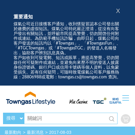
X
重要通知
煤氣公司近日接獲客戶通知，收到懷疑冒認本公司發出關
於繳費的虛假短訊。煤氣公司特此嚴正澄清，從沒有向客
戶發出有關短訊，並呼籲市民提高警覺，切勿開啓任何附
件或連結。為防範手機短訊詐騙，由即日起，煤氣公司向
客戶發送的短訊均以「#Towngas」、「#TowngasFun」、
「#TGCTowngas」或「#TowngasTGC」的發送人名稱發
出，協助客戶辨別訊息真偽。
客戶如收到可疑電郵、短訊或賬單，應提高警覺，切勿開
啟任何可疑附件或連結，並避免向來歷不明的發送人披露
身份證號碼、銀行戶口或信用卡號碼等個人資料，以免蒙
受損失。若有任何疑問，可隨時致電煤氣公司客戶服務熱
線：28806988或電郵：towngas.cs@towngas.com 查詢。
搜尋
最新動向
最新消息
2017-08-03