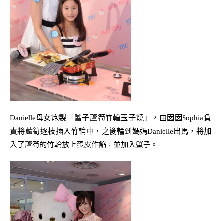
Danielle
母女炮製
「
蟹子蘆筍竹輪玉子燒
」
，由囡囡
S
ophia
負
責將蘆筍逐枝插入竹輪中，之後輪到媽媽
Danielle
出馬，將加
入了蘆筍的竹輪放上蛋皮作餡，並加入蟹子。