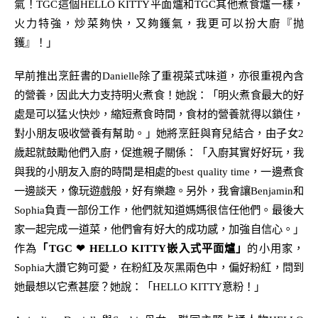
氣！
TGC
這
個
HELLO KITTY
平面爐
和
TGC
其他煮食爐一樣，
火力特強，
炒菜
夠快，又夠鑊氣，我
更
可以扮
大廚
『
抛
鑊
』！」
早前推出烹飪書的
Danielle
除了重視菜式
味道，亦很重視內含
的營養，因此大力支持明火煮食！她說：「
明火煮食
最大的好
處是可以猛火快炒，縮短
煮食時間，食材
的營養就得以鎖住，
對小朋友吸收營養有幫助。」她
將烹飪與育兒結合
，由子女
2
歲起就鼓勵他們入廚，促進親子關係：「入廚其實好好玩，我
與我的小朋友入廚的
時間
是相處的
best quality time
，一
邊煮食
一邊談天
，像玩遊戲般，好有樂趣。另外，我會讓
Benjamin
和
Sophia
負責一部份工作，他們就知道媽媽很信任他們。最後大
家一起完成一道菜，他們會有好大的成功感，加強自信心。」
作為
「
TGC
❤
HELLO KITTY
嵌入式平面爐
」
的小用家，
Sophia
大讚它夠可愛，在粉紅及灰黑兩色中，偏好粉紅，問到
她最想以它煮甚麼？她說：「
HELLO KITTY
意粉！」