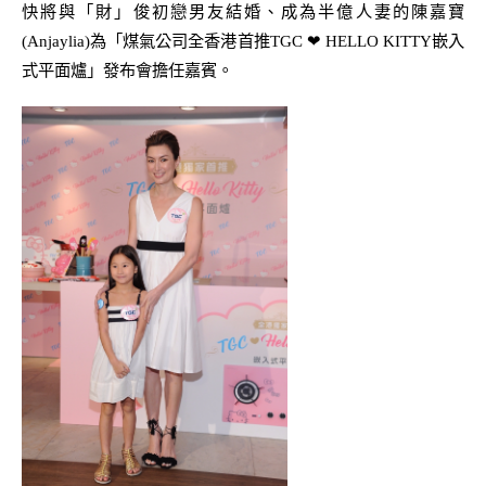
快將與
「財」俊
初戀男友結婚、成為半億人妻的陳嘉寶
(Anjaylia)
為
「煤氣公司全香港首推
TGC
❤
HELLO KITTY
嵌入
式平面爐」發布會
擔
任嘉賓。