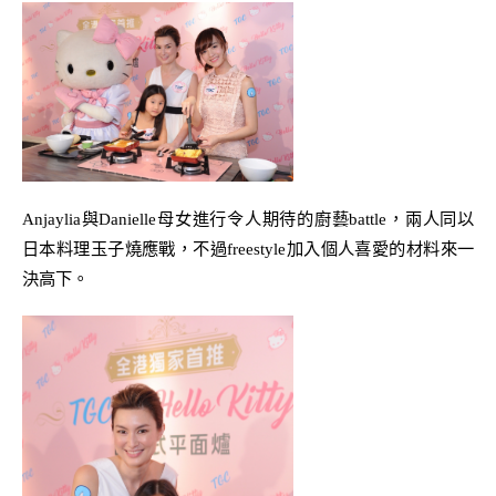
Anjaylia
與
Danielle
母女進行令人期待的廚藝
battle
，
兩人同以
日本料理玉子燒應戰
，
不過
freestyle
加入個人喜愛的材料來一
決高下。