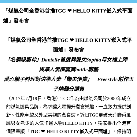
「煤氣公司全香港首推TGC ❤ HELLO KITTY嵌入式平面
爐」發布會
「煤氣公司全香港首推
TGC
❤
HELLO KITTY
嵌入式平
面爐」發布會
「名模級廚神」
Danielle
首度與愛女
Sophia
母女檔上陣
與準人妻陳嘉寶
battle
廚藝
愛心親子料理對決準人妻「御夫便當」
Freestyle
創作玉
子燒難分勝負
（
2017
年
7
月
19
日，香港）
TGC
作為由煤氣公司於
2000
年成立
的煤氣爐具品牌，為求讓大眾提升煮食樂趣，一直致力提供創
新、性能卓越又外型美觀的煮食爐
。近日
TGC
更
破天荒聯乘風
靡男女老少的人氣卡通人物
HELLO KITTY
，獨家推出全
港首
個限量版
「
TGC
❤
HELLO KITTY
嵌入式平面爐
」
，保持明