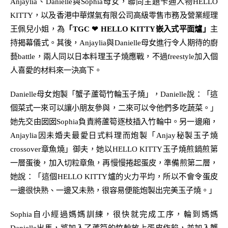
Anjaylia
、
Danielle
與
Sophia
母女，聯同主題卡通人物
HELLO
KITTY
，以及香港中華煤氣有限公司高級零售市務及營業經理
王佩兒小姐，為
「
TGC
❤
HELLO KITTY
嵌入式平面爐
」
主
持揭幕儀式
。
其
後，
Anjaylia
與
Danielle
母女進行令人期待的廚
藝
battle
，兩人同以日本料理玉子燒應戰，不過
freestyle
加入個
人喜愛的材料來一決高下。
Danielle
母女炮製
「
蟹子蘆筍竹輪玉子燒
」
，
Danielle
說：「這
個菜式一來可以讓小朋友參與，二來可以令他們多吃
蔬菜
。」
她先交由囡囡
S
ophia
負責將蘆筍逐枝插入竹輪中。另一邊廂，
Anjaylia
因未婚夫最愛日式料理而炮製「
Anjay
秘製玉子燒
crossover
章魚燒」御夫，她以
HELLO KITTY
玉子燒煎鍋煎第
一層蛋後，加入切粒章魚，再慢慢捲起蛋皮，準備煎第二層，
她說：「
這
個
HELLO KITTY
爐
的
火力平均，所以
不會令
蛋
皮
一邊
很
快熟、一邊又未熟，
很容易便能炮製出完美玉子燒
。」
Sophia
自小經過媽媽訓練，很快就完成工序，輪到媽媽
Danielle
出馬，將加入了蘆筍的竹輪放上蛋皮作餡，並加入蟹