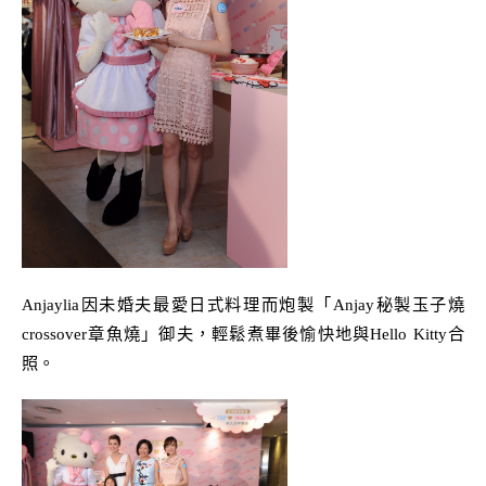
Anjaylia
因未婚夫最愛日式料理而炮製「
Anjay
秘製玉子燒
crossover
章魚燒」御夫，輕鬆煮畢後愉快地與
Hello Kitty
合
照。