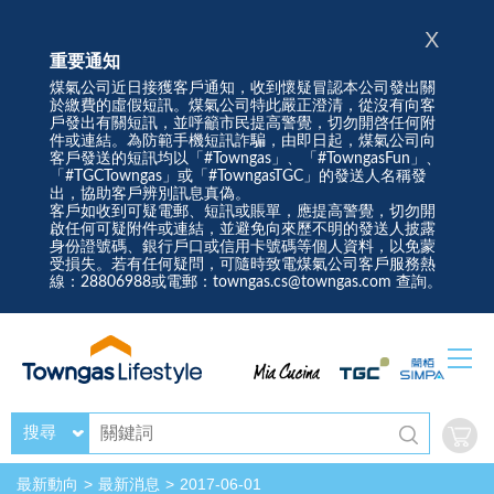
X
重要通知
煤氣公司近日接獲客戶通知，收到懷疑冒認本公司發出關
於繳費的虛假短訊。煤氣公司特此嚴正澄清，從沒有向客
戶發出有關短訊，並呼籲市民提高警覺，切勿開啓任何附
件或連結。為防範手機短訊詐騙，由即日起，煤氣公司向
客戶發送的短訊均以「#Towngas」、「#TowngasFun」、
「#TGCTowngas」或「#TowngasTGC」的發送人名稱發
出，協助客戶辨別訊息真偽。
客戶如收到可疑電郵、短訊或賬單，應提高警覺，切勿開
啟任何可疑附件或連結，並避免向來歷不明的發送人披露
身份證號碼、銀行戶口或信用卡號碼等個人資料，以免蒙
受損失。若有任何疑問，可隨時致電煤氣公司客戶服務熱
線：28806988或電郵：towngas.cs@towngas.com 查詢。
搜尋
最新動向
最新消息
2017-06-01