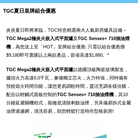
TGC夏日皇牌組合優惠
炎炎夏日即將來臨，TGC特意精選兩大人氣廚房爐具設備 –
TGC Mega2極炎火嵌入式平面爐
及
TGC Senses+ 710抽油煙
機
，為您送上至「HOT」皇牌組合優惠: 只需以組合優惠價
$9,180即可選購以上兩款產品，節省高達$1,880。*
TGC Mega2極炎火嵌入式平面爐
以德國頂級陶瓷玻璃製造，
爐頭火力高達6.0千瓦，兼備獨立芯火，火力特強，同時備有
預校熄火時間功能，讓您更易調較時間，靈活烹調各樣佳餚，
配合以輕觸式面板控制的
TGC Senses+ 710抽油煙機
，其10
分鐘延遲關機程式，能徹底清除剩餘油煙，另具備易拆式金屬
油煙過濾網，清洗容易，助您輕鬆打造時尚型格廚房!