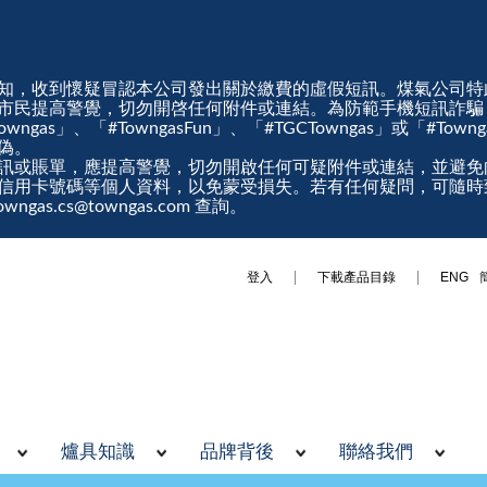
知，收到懷疑冒認本公司發出關於繳費的虛假短訊。煤氣公司特
市民提高警覺，切勿開啓任何附件或連結。為防範手機短訊詐騙
gas」、「#TowngasFun」、「#TGCTowngas」或「#Tow
真偽。
訊或賬單，應提高警覺，切勿開啟任何可疑附件或連結，並避免
信用卡號碼等個人資料，以免蒙受損失。若有任何疑問，可隨時
ngas.cs@towngas.com 查詢。
登入
下載產品目錄
ENG
爐具知識
品牌背後
聯絡我們