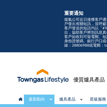
重要通知
煤氣公司近日接獲客戶通
戶發出有關短訊，並呼籲
客戶發送的短訊均以「#Town
出，協助客戶辨別訊息
客戶如收到可疑電郵、短
身份證號碼、銀行戶口或
線：28806988或電郵：tow
優質爐具產品
最新動向
爐具產品
星級服務