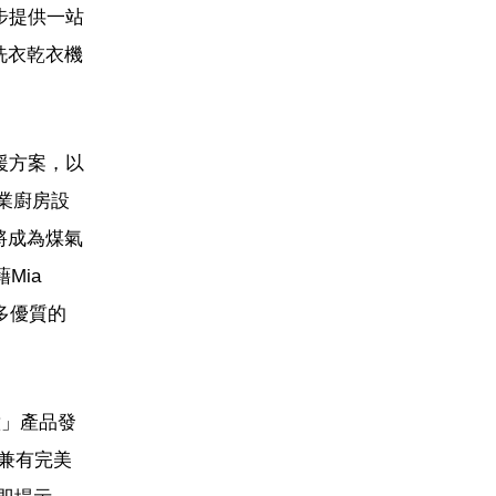
步提供一站
洗衣乾衣機
援方案，以
專業廚房設
將成為煤氣
Mia
多優質的
』意」產品發
、兼有完美