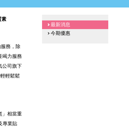
質素
最新消息
今期優惠
的服務，除
並竭力服務
氣公司旗下
能輕輕鬆鬆
煮」相當重
櫃及專業貼