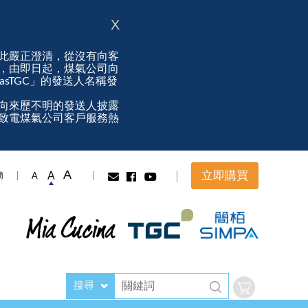
X
此嚴正澄清，從沒有向客
，由即日起，煤氣公司向
ngasTGC」的發送人名稱發
向來歷不明的發送人披露
致電煤氣公司客戶服務熱
A
立即購買
A
A
簡
搜尋