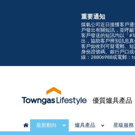
重要通知
煤氣公司近日接獲客戶通
戶發出有關短訊，並呼籲
客戶發送的短訊均以「#Town
出，協助客戶辨別訊息
客戶如收到可疑電郵、短
身份證號碼、銀行戶口或
線：28806988或電郵：tow
優質爐具產品
最新動向
爐具產品
星級服務