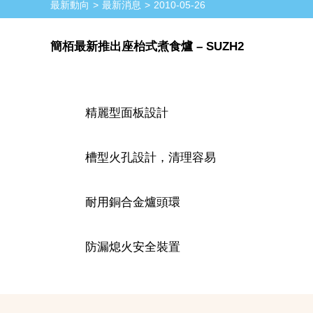
最新動向
最新消息
2010-05-26
簡栢最新推出座枱式煮食爐 – SUZH2
精麗型面板設計
槽型火孔設計，清理容易
耐用銅合金爐頭環
防漏熄火安全裝置