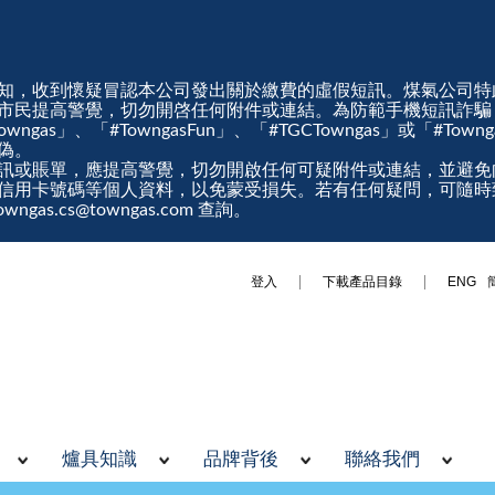
知，收到懷疑冒認本公司發出關於繳費的虛假短訊。煤氣公司特
市民提高警覺，切勿開啓任何附件或連結。為防範手機短訊詐騙
gas」、「#TowngasFun」、「#TGCTowngas」或「#Tow
真偽。
訊或賬單，應提高警覺，切勿開啟任何可疑附件或連結，並避免
信用卡號碼等個人資料，以免蒙受損失。若有任何疑問，可隨時
ngas.cs@towngas.com 查詢。
登入
下載產品目錄
ENG
爐具知識
品牌背後
聯絡我們