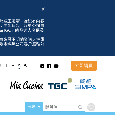
X
此嚴正澄清，從沒有向客
，由即日起，煤氣公司向
ngasTGC」的發送人名稱發
向來歷不明的發送人披露
致電煤氣公司客戶服務熱
A
立即購買
A
A
簡
搜尋