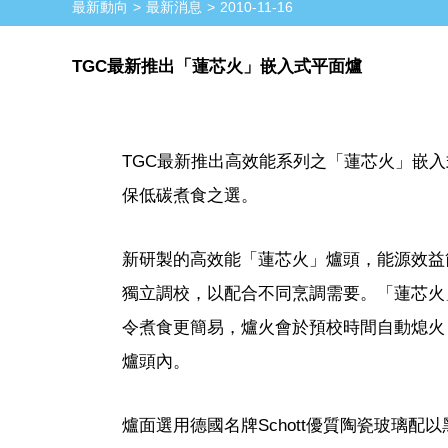
最新動向
最新消息
2010-11-16
TGC最新推出「蓮芯火」嵌入式平面爐
TGC最新推出高效能系列之「蓮芯火」嵌入式平
保低碳煮食之選。
新研製的高效能「蓮芯火」爐頭，能源效益節
獨立調校，以配合不同烹調需要。「蓮芯火
令煮食更簡易，爐火會於預校時間自動熄火
爐頭內。
爐面選用德國名牌Schott優質陶瓷玻璃