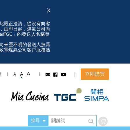
X
此嚴正澄清，從沒有向客
，由即日起，煤氣公司向
ngasTGC」的發送人名稱發
向來歷不明的發送人披露
致電煤氣公司客戶服務熱
A
立即購買
A
A
簡
搜尋