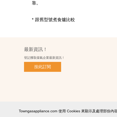
靠。
* 跟舊型號煮食爐比較
最新資訊！
登記獲取煤氣企業最新資訊！
按此訂閱
Towngasappliance.com 使用 Cookies 來顯
使用條款及細則
私隱政策聲明
個人資料收集聲明
智能產品私隱政策
網站圖