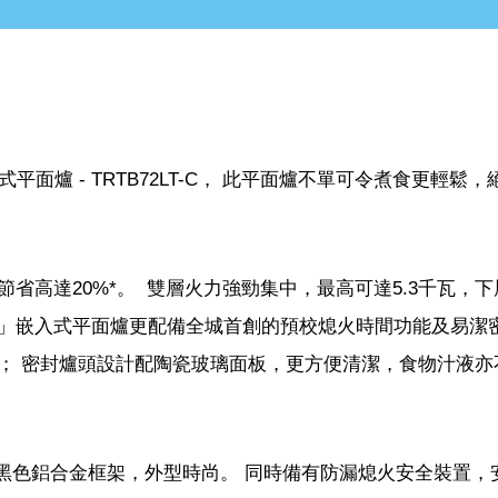
面爐 - TRTB72LT-C， 此平面爐不單可令煮食更輕鬆
省高達20%*。 雙層火力強勁集中，最高可達5.3千瓦，
」嵌入式平面爐更配備全城首創的預校熄火時間功能及易潔
； 密封爐頭設計配陶瓷玻璃面板，更方便清潔，食物汁液亦
配以黑色鋁合金框架，外型時尚。 同時備有防漏熄火安全裝置，