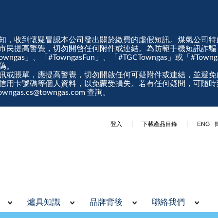
知，收到懷疑冒認本公司發出關於繳費的虛假短訊。煤氣公司特
市民提高警覺，切勿開啓任何附件或連結。為防範手機短訊詐騙
gas」、「#TowngasFun」、「#TGCTowngas」或「#Tow
真偽。
訊或賬單，應提高警覺，切勿開啟任何可疑附件或連結，並避免
信用卡號碼等個人資料，以免蒙受損失。若有任何疑問，可隨時
ngas.cs@towngas.com 查詢。
登入
下載產品目錄
ENG
爐具知識
品牌背後
聯絡我們