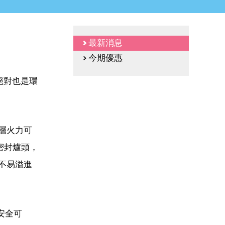
最新消息
今期優惠
，絕對也是環
下層火力可
密封爐頭，
不易溢進
安全可