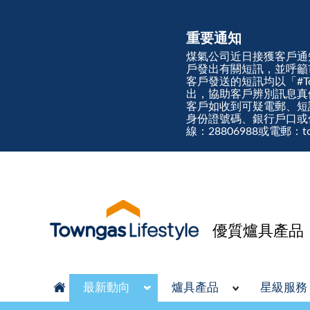
重要通知
煤氣公司近日接獲客戶通
戶發出有關短訊，並呼籲
客戶發送的短訊均以「#Town
出，協助客戶辨別訊息
客戶如收到可疑電郵、短
身份證號碼、銀行戶口或
線：28806988或電郵：tow
優質爐具產品
最新動向
爐具產品
星級服務