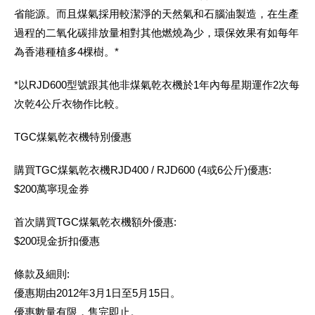
省能源。而且煤氣採用較潔淨的天然氣和石腦油製造，在生產
過程的二氧化碳排放量相對其他燃燒為少，環保效果有如每年
為香港種植多4棵樹。*
*以RJD600型號跟其他非煤氣乾衣機於1年內每星期運作2次每
次乾4公斤衣物作比較。
TGC煤氣乾衣機特別優惠
購買TGC煤氣乾衣機RJD400 / RJD600 (4或6公斤)優惠:
$200萬寧現金券
首次購買TGC煤氣乾衣機額外優惠:
$200現金折扣優惠
條款及細則:
優惠期由2012年3月1日至5月15日。
優惠數量有限，售完即止。