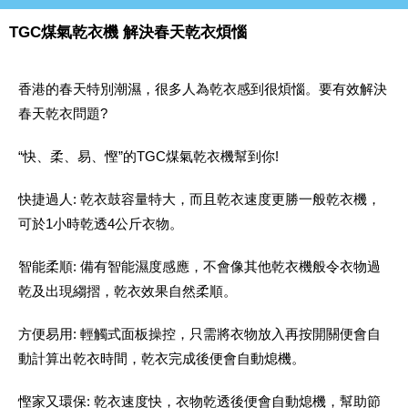
TGC煤氣乾衣機 解決春天乾衣煩惱
香港的春天特別潮濕，很多人為乾衣感到很煩惱。要有效解決
春天乾衣問題?
“快、柔、易、慳”的TGC煤氣乾衣機幫到你!
快捷過人: 乾衣鼓容量特大，而且乾衣速度更勝一般乾衣機，
可於1小時乾透4公斤衣物。
智能柔順: 備有智能濕度感應，不會像其他乾衣機般令衣物過
乾及出現縐摺，乾衣效果自然柔順。
方便易用: 輕觸式面板操控，只需將衣物放入再按開關便會自
動計算出乾衣時間，乾衣完成後便會自動熄機。
慳家又環保: 乾衣速度快，衣物乾透後便會自動熄機，幫助節