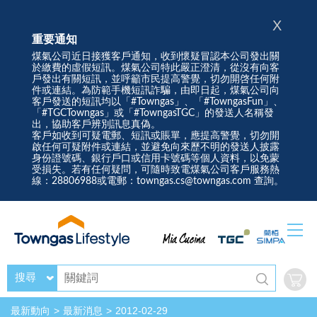
X
重要通知
煤氣公司近日接獲客戶通知，收到懷疑冒認本公司發出關
於繳費的虛假短訊。煤氣公司特此嚴正澄清，從沒有向客
戶發出有關短訊，並呼籲市民提高警覺，切勿開啓任何附
件或連結。為防範手機短訊詐騙，由即日起，煤氣公司向
客戶發送的短訊均以「#Towngas」、「#TowngasFun」、
「#TGCTowngas」或「#TowngasTGC」的發送人名稱發
出，協助客戶辨別訊息真偽。
客戶如收到可疑電郵、短訊或賬單，應提高警覺，切勿開
啟任何可疑附件或連結，並避免向來歷不明的發送人披露
身份證號碼、銀行戶口或信用卡號碼等個人資料，以免蒙
受損失。若有任何疑問，可隨時致電煤氣公司客戶服務熱
線：28806988或電郵：towngas.cs@towngas.com 查詢。
搜尋
最新動向
最新消息
2012-02-29