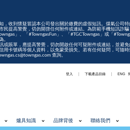
知，收到懷疑冒認本公司發出關於繳費的虛假短訊。煤氣公司特
市民提高警覺，切勿開啓任何附件或連結。為防範手機短訊詐騙
gas」、「#TowngasFun」、「#TGCTowngas」或「#Tow
真偽。
訊或賬單，應提高警覺，切勿開啟任何可疑附件或連結，並避免
信用卡號碼等個人資料，以免蒙受損失。若有任何疑問，可隨時
ngas.cs@towngas.com 查詢。
登入
下載產品目錄
ENG
爐具知識
品牌背後
聯絡我們