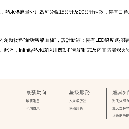
JW200SFA，熱水供應量分別為每分鐘15公升及20公升兩款，備有
先進的創新物料”聚碳酸酯面板”，設計新頴；備有LED溫度選擇
外，Infinity熱水爐採用機動排氣密封式及內置防漏熄火
最新動向
星級服務
爐具知
最新消息
六星級服務
對明火煮
今期優惠
保險服務
爐具選擇
維修服務