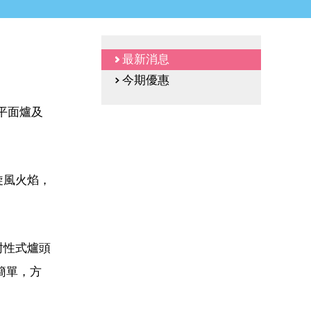
最新消息
今期優惠
式平面爐及
旋風火焰，
封性式爐頭
簡單，方