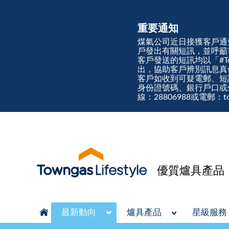
重要通知
煤氣公司近日接獲客戶通
戶發出有關短訊，並呼籲
客戶發送的短訊均以「#Town
出，協助客戶辨別訊息
客戶如收到可疑電郵、短
身份證號碼、銀行戶口或
線：28806988或電郵：tow
優質爐具產品
最新動向
爐具產品
星級服務