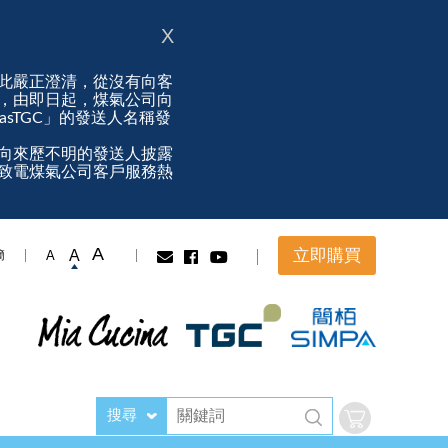
X
此嚴正澄清，從沒有向客
，由即日起，煤氣公司向
ngasTGC」的發送人名稱發
向來歷不明的發送人披露
致電煤氣公司客戶服務熱
A
立即購買
A
A
簡
搜尋