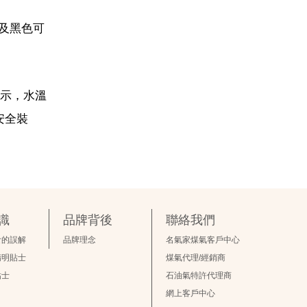
白色及黑色可
顯示，水溫
安全裝
識
品牌背後
聯絡我們
食的誤解
品牌理念
名氣家煤氣客戶中心
精明貼士
煤氣代理/經銷商
貼士
石油氣特許代理商
網上客戶中心