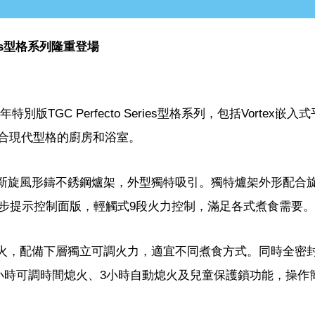
ries型格系列隆重登場
版TGC Perfecto Series型格系列，包括Vortex嵌入
，適合現代型格的廚房和浴室。
合嶄新旋風形鑄不銹鋼爐架，外型獨特吸引。獨特爐架外形配合
步提示控制面版，輕觸式9段火力控制，滿足各式煮食需要。
旋風火，配備下層獨立可調火力，適宜不同煮食方式。同時全密
小時可調時間熄火、3小時自動熄火及兒童保護鎖功能，操作