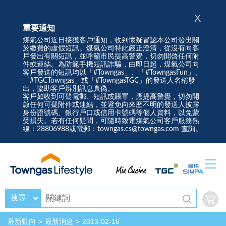
X
重要通知
煤氣公司近日接獲客戶通知，收到懷疑冒認本公司發出關
於繳費的虛假短訊。煤氣公司特此嚴正澄清，從沒有向客
戶發出有關短訊，並呼籲市民提高警覺，切勿開啓任何附
件或連結。為防範手機短訊詐騙，由即日起，煤氣公司向
客戶發送的短訊均以「#Towngas」、「#TowngasFun」、
「#TGCTowngas」或「#TowngasTGC」的發送人名稱發
出，協助客戶辨別訊息真偽。
客戶如收到可疑電郵、短訊或賬單，應提高警覺，切勿開
啟任何可疑附件或連結，並避免向來歷不明的發送人披露
身份證號碼、銀行戶口或信用卡號碼等個人資料，以免蒙
受損失。若有任何疑問，可隨時致電煤氣公司客戶服務熱
線：28806988或電郵：towngas.cs@towngas.com 查詢。
搜尋
最新動向
最新消息
2013-02-16