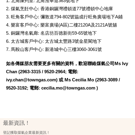
1. 北角陳列室: 北角渣華道363號地下
2. 煤氣烹飪中心: 香港銅鑼灣禮頓道77號禮頓中心地庫
3. 旺角客戶中心: 彌敦道794-802號協成行旺角廣場地下A鋪
4. 樂富客戶中心: 樂富廣場(A區)二樓2120A及2121A號舖
5. 銅鑼灣名氣廊: 名店坊百德新街59-65號地下
6. 太古城客戶中心: 太古城太豐路3號金星閣地下
7. 馬鞍山客戶中心: 新港城中心三樓3060-3061號
如各傳媒朋友需要更多有關的資料，歡迎聯絡煤氣公司Ms Ivy
Chan (2963-3315 / 9520-2964; 電郵:
ivy.chan@towngas.com) 或 Ms Cecilia Mo (2963-3089 /
9520-3192; 電郵: cecilia.mo@towngas.com )
最新資訊！
登記獲取煤氣企業最新資訊！