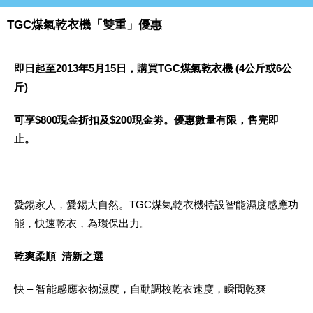
TGC煤氣乾衣機「雙重」優惠
即日起至2013年5月15日，購買TGC煤氣乾衣機 (4公斤或6公
斤)
可享$800現金折扣及$200現金劵。優惠數量有限，售完即
止。
愛錫家人，愛錫大自然。TGC煤氣乾衣機特設智能濕度感應功
能，快速乾衣，為環保出力。
乾爽柔順 清新之選
快 – 智能感應衣物濕度，自動調校乾衣速度，瞬間乾爽