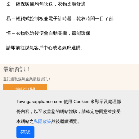
柔 – 確保暖風均勻吹送，衣物柔順舒適
易 – 輕觸式控制板兼電子計時器，乾衣時間一目了然
慳 – 衣物乾透後便會自動關機，節能環保
請即前往煤氣客戶中心或名氣廊選購。
最新資訊！
登記獲取煤氣企業最新資訊！
按此訂閱
Towngasappliance.com 使用 Cookies 來顯示及處理部
份內容，以至改善您的網站體驗，請確定您同意並接受
使用條款及細則
私隱政策聲明
個人資料收集聲明
智能產品私隱政策
網站圖
本網站之
私隱政策
然後繼續瀏覽。
2026 © 版權所有 ‧ 煤氣企業有限公司
確認