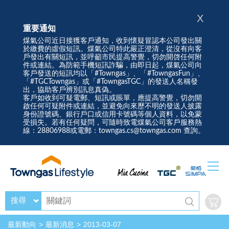
X
重要通知
煤氣公司近日接獲客戶通知，收到懷疑冒認本公司發出關
於繳費的虛假短訊。煤氣公司特此嚴正澄清，從沒有向客
戶發出有關短訊，並呼籲市民提高警覺，切勿開啓任何附
件或連結。為防範手機短訊詐騙，由即日起，煤氣公司向
客戶發送的短訊均以「#Towngas」、「#TowngasFun」、
「#TGCTowngas」或「#TowngasTGC」的發送人名稱發
出，協助客戶辨別訊息真偽。
客戶如收到可疑電郵、短訊或賬單，應提高警覺，切勿開
啟任何可疑附件或連結，並避免向來歷不明的發送人披露
身份證號碼、銀行戶口或信用卡號碼等個人資料，以免蒙
受損失。若有任何疑問，可隨時致電煤氣公司客戶服務熱
線：28806988或電郵：towngas.cs@towngas.com 查詢。
搜尋
最新動向
最新消息
2013-03-07