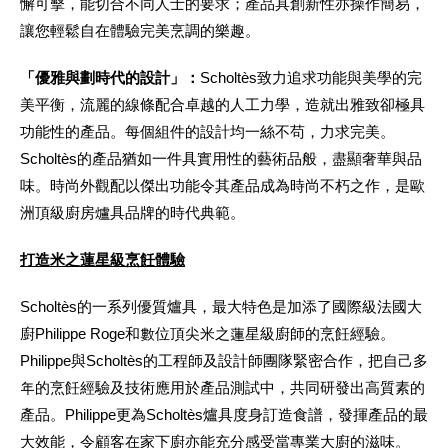
懈可擊，能切合不同人士的要求；產品具創新性亦操作簡易，
讓您輕鬆自在體驗完美烹調的樂趣。
「優雅與劃時代的設計」：
Scholtès致力追求功能與美學的完
美平衡，流麗的線條配合卓越的人工力學，造就出雅致卻極具
功能性的產品。每個組件的設計均一絲不苟，力求完美。
Scholtès的產品猶如一件具實用性的藝術品般，盡顯奢華與品
味。時尚外觀配以傑出功能令其產品成為時尚不朽之作，是歐
洲頂級廚房爐具品牌的時代典範。
打造米之蓮星級烹飪體驗
Scholtès的一系列優質爐具，最大特色是加添了國際級法國大
廚Philippe Roge和數位頂尖米之蓮星級廚師的烹飪經驗。
Philippe與Scholtès的工程師及設計師團隊緊密合作，把自己多
年的烹飪經驗及技術應用於產品測試中，共同研發出高質素的
產品。Philippe更為Scholtès爐具度身訂造食譜，發揮產品的最
大效能，令顧客在家下廚亦能充分感受當專業大廚的滋味。