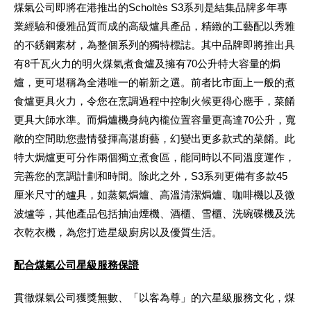
煤氣公司即將在港推出的Scholtès S3系列是結集品牌多年專
業經驗和優雅品質而成的高級爐具產品，精緻的工藝配以秀雅
的不銹鋼素材，為整個系列的獨特標誌。其中品牌即將推出具
有8千瓦火力的明火煤氣煮食爐及擁有70公升特大容量的焗
爐，更可堪稱為全港唯一的嶄新之選。前者比市面上一般的煮
食爐更具火力，令您在烹調過程中控制火候更得心應手，菜餚
更具大師水準。而焗爐機身純內櫳位置容量更高達70公升，寬
敞的空間助您盡情發揮高湛廚藝，幻變出更多款式的菜餚。此
特大焗爐更可分作兩個獨立煮食區，能同時以不同溫度運作，
完善您的烹調計劃和時間。除此之外，S3系列更備有多款45
厘米尺寸的爐具，如蒸氣焗爐、高溫清潔焗爐、咖啡機以及微
波爐等，其他產品包括抽油煙機、酒櫃、雪櫃、洗碗碟機及洗
衣乾衣機，為您打造星級廚房以及優質生活。
配合煤氣公司星級服務保證
貫徹煤氣公司獲獎無數、「以客為尊」的六星級服務文化，煤