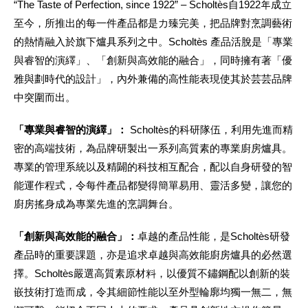
“The Taste of Perfection, since 1922” – Scholtès自1922年成立
至今，所推出的每一件產品都是力臻完美，把品牌對烹調藝術
的熱情融入於旗下爐具系列之中。Scholtès 產品活脫是「專業
與睿智的演繹」、「創新與高效能的融合」，同時擁有著「優
雅與劃時代的設計」，內外兼備的高性能表現使其於芸芸品牌
中突圍而出。
「專業與睿智的演繹」：
Scholtès的科研隊伍，利用先進而精
密的高端技術，為品牌研製出一系列高質素的專業廚房爐具。
專業的管理系統以及精闢的科技相互配合，配以自身研發的智
能運作程式，令每件產品都變得簡單易用、靈活多變，讓您的
廚房搖身成為專業先進的烹調舞台。
「創新與高效能的融合」：
卓越的產品性能，是Scholtès研發
產品時的重要課題，亦是追求卓越與高效能廚房爐具的必然選
擇。Scholtès嚴選高質素原材料，以優質不鏽鋼配以創新的裝
嵌技術打造而成，令其細節性能以至外型輪廓均獨一無二，無