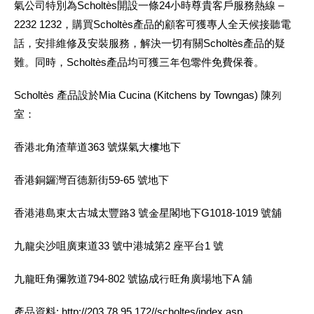
氣公司特別為Scholtès開設一條24小時尊貴客戶服務熱線 –
2232 1232，購買Scholtès產品的顧客可獲專人全天候接聽電
話，安排維修及安裝服務，解決一切有關Scholtès產品的疑
難。同時，Scholtès產品均可獲三年包零件免費保養。
Scholtès 產品設於Mia Cucina (Kitchens by Towngas) 陳列
室：
香港北角渣華道363 號煤氣大樓地下
香港銅鑼灣百德新街59-65 號地下
香港港島東太古城太豐路3 號金星閣地下G1018-1019 號舖
九龍尖沙咀廣東道33 號中港城第2 座平台1 號
九龍旺角彌敦道794-802 號協成行旺角廣場地下A 舖
產品資料: http://203.78.95.172//scholtes/index.asp