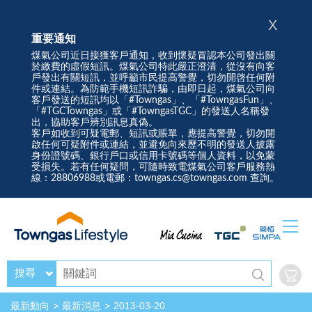
X
重要通知
煤氣公司近日接獲客戶通知，收到懷疑冒認本公司發出關
於繳費的虛假短訊。煤氣公司特此嚴正澄清，從沒有向客
戶發出有關短訊，並呼籲市民提高警覺，切勿開啓任何附
件或連結。為防範手機短訊詐騙，由即日起，煤氣公司向
客戶發送的短訊均以「#Towngas」、「#TowngasFun」、
「#TGCTowngas」或「#TowngasTGC」的發送人名稱發
出，協助客戶辨別訊息真偽。
客戶如收到可疑電郵、短訊或賬單，應提高警覺，切勿開
啟任何可疑附件或連結，並避免向來歷不明的發送人披露
身份證號碼、銀行戶口或信用卡號碼等個人資料，以免蒙
受損失。若有任何疑問，可隨時致電煤氣公司客戶服務熱
線：28806988或電郵：towngas.cs@towngas.com 查詢。
搜尋
最新動向
最新消息
2013-03-20