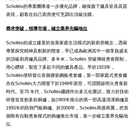
Scholtès的專業團隊進一步優化品牌，確保旗下爐具皆具高質
表現，顧客在自己廚房便可烹調出頂級佳餚。
尋求突破，領導市場，確立業界先驅地位
Scholtès的成立建基於改善家庭生活模式的新廚房概念，憑藉
專業探究精神及創新的態度，早已成為歐洲其中一個享負盛名
的頂級廚房爐具品牌。多年來，Scholtès 突破傳統煮食限制，
用心鑽研，製造了多款不同的爐具產品。早於1923年，
Scholtès便研發出首個搪瓷鋼板煮食爐，第一部家庭式煮食爐
亦在Scholtès大力開發下於1948年面世，可謂開啟明火煮食新
時代。至70 年代，Scholtès繼續作出多元化嘗試，致力於技術
研發並首創多款焗爐，如1969年推出的第一部高溫清潔焗爐及
1993年的防熱門板焗爐。於2000年，Scholtès再接再厲，把首
個附有自動煮食模式的焗爐推出市場，進一步確立業界先驅地
位。