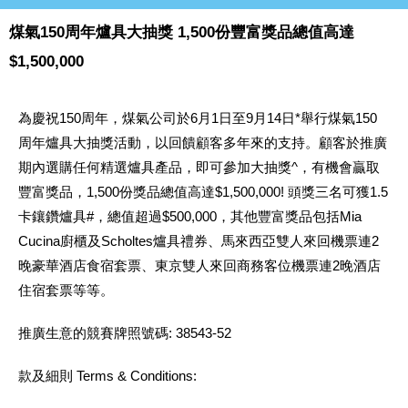
煤氣150周年爐具大抽獎 1,500份豐富獎品總值高達
$1,500,000
為慶祝150周年，煤氣公司於6月1日至9月14日*舉行煤氣150
周年爐具大抽獎活動，以回饋顧客多年來的支持。顧客於推廣
期內選購任何精選爐具產品，即可參加大抽獎^，有機會贏取
豐富獎品，1,500份獎品總值高達$1,500,000! 頭獎三名可獲1.5
卡鑲鑽爐具#，總值超過$500,000，其他豐富獎品包括Mia
Cucina廚櫃及Scholtes爐具禮券、馬來西亞雙人來回機票連2
晚豪華酒店食宿套票、東京雙人來回商務客位機票連2晚酒店
住宿套票等等。
推廣生意的競賽牌照號碼: 38543-52
款及細則 Terms & Conditions: