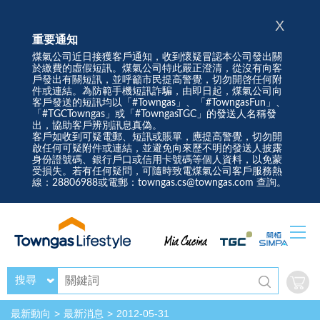
X
重要通知
煤氣公司近日接獲客戶通知，收到懷疑冒認本公司發出關
於繳費的虛假短訊。煤氣公司特此嚴正澄清，從沒有向客
戶發出有關短訊，並呼籲市民提高警覺，切勿開啓任何附
件或連結。為防範手機短訊詐騙，由即日起，煤氣公司向
客戶發送的短訊均以「#Towngas」、「#TowngasFun」、
「#TGCTowngas」或「#TowngasTGC」的發送人名稱發
出，協助客戶辨別訊息真偽。
客戶如收到可疑電郵、短訊或賬單，應提高警覺，切勿開
啟任何可疑附件或連結，並避免向來歷不明的發送人披露
身份證號碼、銀行戶口或信用卡號碼等個人資料，以免蒙
受損失。若有任何疑問，可隨時致電煤氣公司客戶服務熱
線：28806988或電郵：towngas.cs@towngas.com 查詢。
搜尋
最新動向
最新消息
2012-05-31