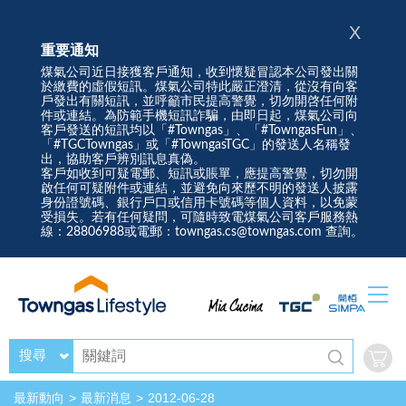
X
重要通知
煤氣公司近日接獲客戶通知，收到懷疑冒認本公司發出關
於繳費的虛假短訊。煤氣公司特此嚴正澄清，從沒有向客
戶發出有關短訊，並呼籲市民提高警覺，切勿開啓任何附
件或連結。為防範手機短訊詐騙，由即日起，煤氣公司向
客戶發送的短訊均以「#Towngas」、「#TowngasFun」、
「#TGCTowngas」或「#TowngasTGC」的發送人名稱發
出，協助客戶辨別訊息真偽。
客戶如收到可疑電郵、短訊或賬單，應提高警覺，切勿開
啟任何可疑附件或連結，並避免向來歷不明的發送人披露
身份證號碼、銀行戶口或信用卡號碼等個人資料，以免蒙
受損失。若有任何疑問，可隨時致電煤氣公司客戶服務熱
線：28806988或電郵：towngas.cs@towngas.com 查詢。
搜尋
最新動向
最新消息
2012-06-28