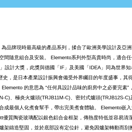
爐系列，為品牌現時最高級的產品系列，揉合了歐洲美學設計及亞
間隨意組合及安裝。 Elemento系列外型高貴時尚，適合
d 2008」設計大獎，此獎與德國「IF」及美國「IDEA」同為世界
超過50年歷史，是日本產業設計振興會備受外界矚目的年度盛事，其
Elemento 的意思為 “任何具設計品味的廚房中之必要完素”
-C)、極炎火爐頭(TRJB11M-C)、密封式爐頭(TRJB12S-C
可組合成最個人化煮食幫手，帶出完美煮食體驗。 Elemento嵌
ott優質陶瓷玻璃配以銀色鋁合金框架，傳熱度特低並容易清
爐架鑄造堅固，並於底部設有定位針，避免因爐架轉動而刮