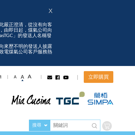
X
此嚴正澄清，從沒有向客
，由即日起，煤氣公司向
ngasTGC」的發送人名稱發
向來歷不明的發送人披露
致電煤氣公司客戶服務熱
A
立即購買
A
A
簡
搜尋