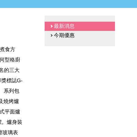
最新消息
今期優惠
洲煮食方
任何型格廚
知名的三大
得獎標誌G-
， 系列包
)及燒烤爐
入式平面爐
潔。爐身裝
擦玻璃表