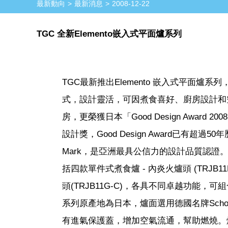
最新動向
最新消息
2008-12-22
TGC 全新Elemento嵌入式平面爐系列
TGC最新推出Elemento 嵌入式平面
式，設計靈活，可因煮食喜好、廚房設計和空
房，更榮獲日本「Good Design Awar
設計獎，Good Design Award已有
Mark，是亞洲最具公信力的設計品質認證。 
括四款單件式煮食爐 - 內炎火爐頭 (TRJB11N
頭(TRJB11G-C)，各具不同卓越功能，
系列原產地為日本，爐面選用德國名牌Sch
有進氣保護蓋，增加空氣流通，幫助燃燒。