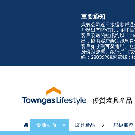
重要通知
煤氣公司近日接獲客戶通
戶發出有關短訊，並呼籲
客戶發送的短訊均以「#Town
出，協助客戶辨別訊息
客戶如收到可疑電郵、短
身份證號碼、銀行戶口或
線：28806988或電郵：tow
優質爐具產品
最新動向
爐具產品
星級服務