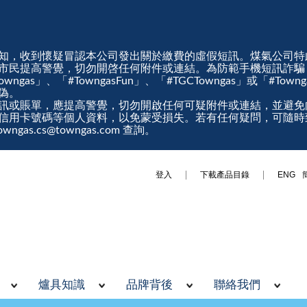
知，收到懷疑冒認本公司發出關於繳費的虛假短訊。煤氣公司特
市民提高警覺，切勿開啓任何附件或連結。為防範手機短訊詐騙
gas」、「#TowngasFun」、「#TGCTowngas」或「#Tow
真偽。
訊或賬單，應提高警覺，切勿開啟任何可疑附件或連結，並避免
信用卡號碼等個人資料，以免蒙受損失。若有任何疑問，可隨時
ngas.cs@towngas.com 查詢。
登入
下載產品目錄
ENG
爐具知識
品牌背後
聯絡我們