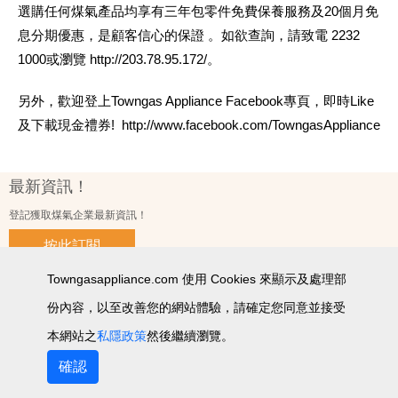
選購任何煤氣產品均享有三年包零件免費保養服務及20個月免
息分期優惠，是顧客信心的保證 。如欲查詢，請致電 2232
1000或瀏覽 http://203.78.95.172/。
另外，歡迎登上Towngas Appliance Facebook專頁，即時Like
及下載現金禮券! http://www.facebook.com/TowngasAppliance
最新資訊！
登記獲取煤氣企業最新資訊！
按此訂閱
Towngasappliance.com 使用 Cookies 來顯示及處理部
份內容，以至改善您的網站體驗，請確定您同意並接受
使用條款及細則
私隱政策聲明
個人資料收集聲明
智能產品私隱政策
網站圖
本網站之
私隱政策
然後繼續瀏覽。
2026 © 版權所有 ‧ 煤氣企業有限公司
確認