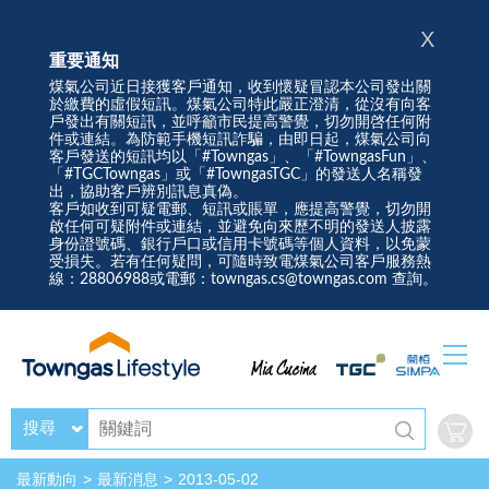
X
重要通知
煤氣公司近日接獲客戶通知，收到懷疑冒認本公司發出關
於繳費的虛假短訊。煤氣公司特此嚴正澄清，從沒有向客
戶發出有關短訊，並呼籲市民提高警覺，切勿開啓任何附
件或連結。為防範手機短訊詐騙，由即日起，煤氣公司向
客戶發送的短訊均以「#Towngas」、「#TowngasFun」、
「#TGCTowngas」或「#TowngasTGC」的發送人名稱發
出，協助客戶辨別訊息真偽。
客戶如收到可疑電郵、短訊或賬單，應提高警覺，切勿開
啟任何可疑附件或連結，並避免向來歷不明的發送人披露
身份證號碼、銀行戶口或信用卡號碼等個人資料，以免蒙
受損失。若有任何疑問，可隨時致電煤氣公司客戶服務熱
線：28806988或電郵：towngas.cs@towngas.com 查詢。
搜尋
最新動向
最新消息
2013-05-02