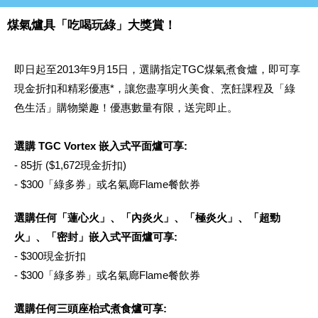
煤氣爐具「吃喝玩綠」大獎賞！
即日起至2013年9月15日，選購指定TGC煤氣煮食爐，即可享
現金折扣和精彩優惠*，讓您盡享明火美食、烹飪課程及「綠
色生活」購物樂趣！優惠數量有限，送完即止。
選購 TGC Vortex 嵌入式平面爐可享:
- 85折 ($1,672現金折扣)
- $300「綠多券」或名氣廊Flame餐飲券
選購任何「蓮心火」、「內炎火」、「極炎火」、「超勁
火」、「密封」嵌入式平面爐可享:
- $300現金折扣
- $300「綠多券」或名氣廊Flame餐飲券
選購任何三頭座枱式煮食爐可享: