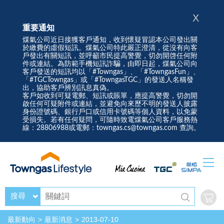
X
重要通知
煤氣公司近日接獲客戶通知，收到懷疑冒認本公司發出關
於繳費的虛假短訊。煤氣公司特此嚴正澄清，從沒有向客
戶發出有關短訊，並呼籲市民提高警覺，切勿開啓任何附
件或連結。為防範手機短訊詐騙，由即日起，煤氣公司向
客戶發送的短訊均以「#Towngas」、「#TowngasFun」、
「#TGCTowngas」或「#TowngasTGC」的發送人名稱發
出，協助客戶辨別訊息真偽。
客戶如收到可疑電郵、短訊或賬單，應提高警覺，切勿開
啟任何可疑附件或連結，並避免向來歷不明的發送人披露
身份證號碼、銀行戶口或信用卡號碼等個人資料，以免蒙
受損失。若有任何疑問，可隨時致電煤氣公司客戶服務熱
線：28806988或電郵：towngas.cs@towngas.com 查詢。
搜尋
最新動向
最新消息
2013-07-10