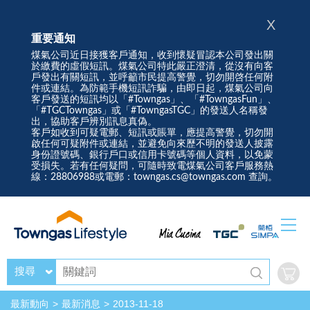
X
重要通知
煤氣公司近日接獲客戶通知，收到懷疑冒認本公司發出關
於繳費的虛假短訊。煤氣公司特此嚴正澄清，從沒有向客
戶發出有關短訊，並呼籲市民提高警覺，切勿開啓任何附
件或連結。為防範手機短訊詐騙，由即日起，煤氣公司向
客戶發送的短訊均以「#Towngas」、「#TowngasFun」、
「#TGCTowngas」或「#TowngasTGC」的發送人名稱發
出，協助客戶辨別訊息真偽。
客戶如收到可疑電郵、短訊或賬單，應提高警覺，切勿開
啟任何可疑附件或連結，並避免向來歷不明的發送人披露
身份證號碼、銀行戶口或信用卡號碼等個人資料，以免蒙
受損失。若有任何疑問，可隨時致電煤氣公司客戶服務熱
線：28806988或電郵：towngas.cs@towngas.com 查詢。
搜尋
最新動向
最新消息
2013-11-18