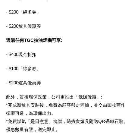
- $200「綠多券」
- $200爐具優惠券
選購任何TGC抽油煙機可享:
- $400現金折扣
- $100「綠多券」
- $200爐具優惠券
此外，貫徹環保政策，公司更推出「低碳優惠」:
*完成新爐具安裝後，免費為顧客移走舊爐，並交由回收商作
循環再造，為環保出力。
*免費煤氣「是日煮意」食譜，隨煮食爐具附送QR碼磁石貼。
優惠數量有限，送完即止。