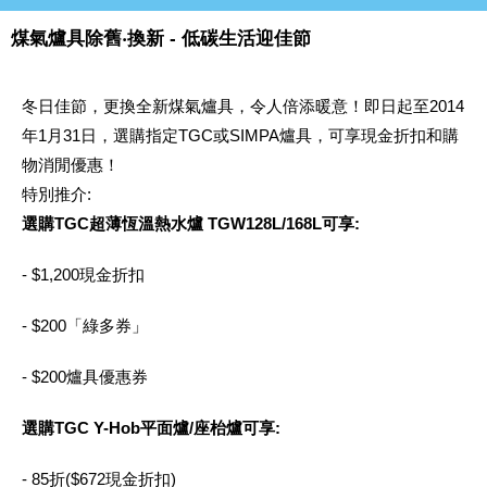
煤氣爐具除舊‧換新 - 低碳生活迎佳節
冬日佳節，更換全新煤氣爐具，令人倍添暖意！即日起至2014
年1月31日，選購指定TGC或SIMPA爐具，可享現金折扣和購
物消閒優惠！
特別推介:
選購TGC超薄恆溫熱水爐 TGW128L/168L可享:
- $1,200現金折扣
- $200「綠多券」
- $200爐具優惠券
選購TGC Y-Hob平面爐/座枱爐可享:
- 85折($672現金折扣)