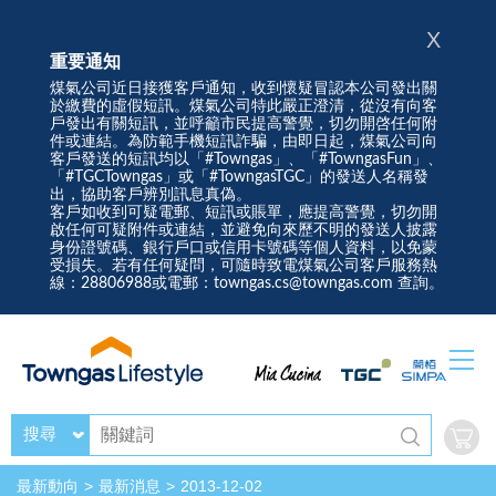
X
重要通知
煤氣公司近日接獲客戶通知，收到懷疑冒認本公司發出關
於繳費的虛假短訊。煤氣公司特此嚴正澄清，從沒有向客
戶發出有關短訊，並呼籲市民提高警覺，切勿開啓任何附
件或連結。為防範手機短訊詐騙，由即日起，煤氣公司向
客戶發送的短訊均以「#Towngas」、「#TowngasFun」、
「#TGCTowngas」或「#TowngasTGC」的發送人名稱發
出，協助客戶辨別訊息真偽。
客戶如收到可疑電郵、短訊或賬單，應提高警覺，切勿開
啟任何可疑附件或連結，並避免向來歷不明的發送人披露
身份證號碼、銀行戶口或信用卡號碼等個人資料，以免蒙
受損失。若有任何疑問，可隨時致電煤氣公司客戶服務熱
線：28806988或電郵：towngas.cs@towngas.com 查詢。
搜尋
最新動向
最新消息
2013-12-02