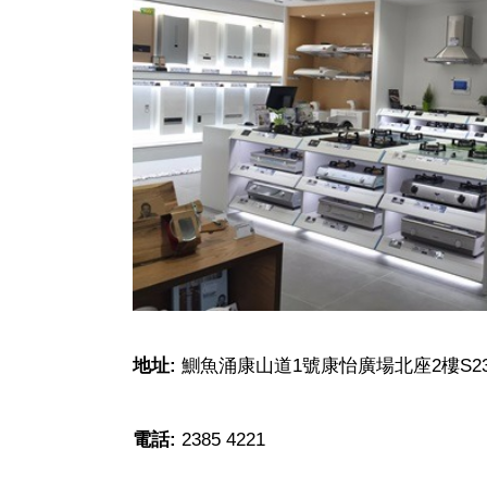
地址:
鰂魚涌康山道1號康怡廣場北座2樓S2
電話:
2385 4221