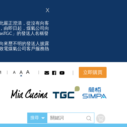
X
此嚴正澄清，從沒有向客
，由即日起，煤氣公司向
ngasTGC」的發送人名稱發
向來歷不明的發送人披露
致電煤氣公司客戶服務熱
A
立即購買
A
A
簡
搜尋