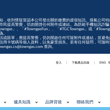
知，收到懷疑冒認本公司發出關於繳費的虛假短訊。煤氣公司特
市民提高警覺，切勿開啓任何附件或連結。為防範手機短訊詐騙
gas」、「#TowngasFun」、「#TGCTowngas」或「#Tow
真偽。
訊或賬單，應提高警覺，切勿開啟任何可疑附件或連結，並避免
信用卡號碼等個人資料，以免蒙受損失。若有任何疑問，可隨時
ngas.cs@towngas.com 查詢。
登入
下載產品目錄
ENG
爐具知識
品牌背後
聯絡我們