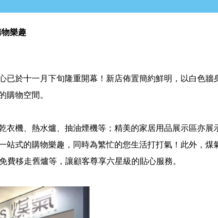
購物樂趣
心已於十一月下旬隆重開幕！新店佈置簡約鮮明，以白色牆
的購物空間。
乾衣機、熱水爐、抽油煙機等；精美的家居用品展示區亦展
一站式的購物樂趣，同時為繁忙的您生活打打氣！此外，煤
、免費移走舊爐等，讓顧客尊享六星級的貼心服務。