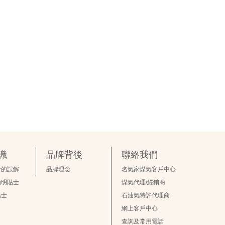
識
品牌背後
聯絡我們
食的誤解
品牌理念
名氣家煤氣客戶中心
精明貼士
煤氣代理/經銷商
貼士
石油氣特許代理商
網上客戶中心
查詢及常用電話