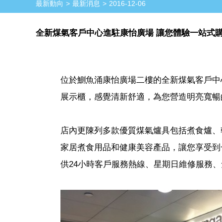
最新動向
最新消息
2016-12-06
全新煤氣客戶中心進駐康怡廣場 讓您體驗一站式
位於鰂魚涌康怡廣場二樓的全新煤氣客戶中
展示櫃，感覺清新舒適，為您營造明亮寬暢
店內更陳列多款優質煤氣爐具包括煮食爐、
家居煮食用品和健康美容產品，讓您享受到
供24小時客戶服務熱線、星期日維修服務