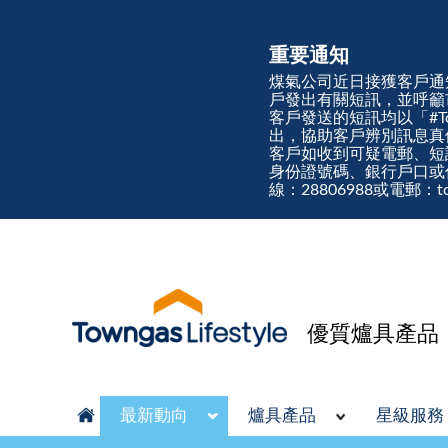
重要通知
煤氣公司近日接獲客戶通
戶發出有關短訊，並呼籲
客戶發送的短訊均以「#Town
出，協助客戶辨別訊息
客戶如收到可疑電郵、短
身份證號碼、銀行戶口或
線：28806988或電郵：tow
優質爐具產品
最新動向
爐具產品
星級服務